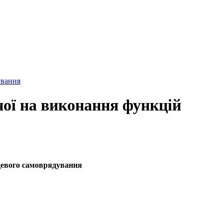
ування
ої на виконання функцій
цевого самоврядування