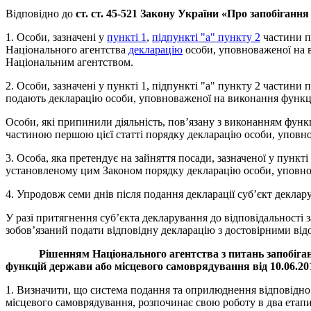
Відповідно до
ст. ст. 45-521 Закону України «Про запобігання
1. Особи, зазначені у
пункті 1
,
підпункті "а" пункту 2
частини пе
Національного агентства
декларацію
особи, уповноваженої на в
Національним агентством.
2. Особи, зазначені у пункті 1, підпункті "а" пункту 2 частини
подають декларацію особи, уповноваженої на виконання функц
Особи, які припинили діяльність, пов’язану з виконанням функ
частиною першою цієї статті порядку декларацію особи, уповн
3. Особа, яка претендує на зайняття посади, зазначеної у пункті
установленому цим Законом порядку декларацію особи, уповно
4. Упродовж семи днів після подання декларації суб’єкт декла
У разі притягнення суб’єкта декларування до відповідальності 
зобов’язаний подати відповідну декларацію з достовірними від
Рішенням Національного агентства з питань запобіга
функцій держави або місцевого самоврядування від 10.06.201
1. Визначити, що система подання та оприлюднення відповідн
місцевого самоврядування, розпочинає свою роботу в два етапи