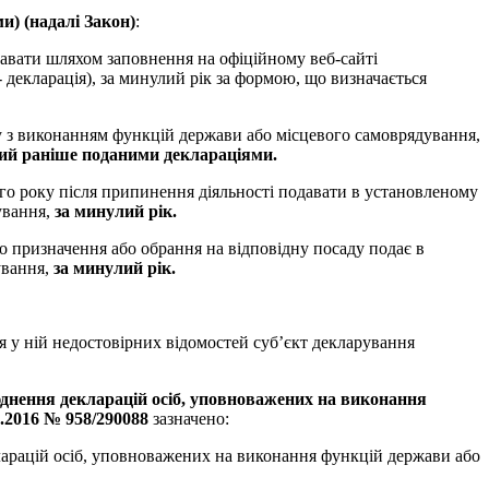
ми) (надалі Закон)
:
авати шляхом заповнення на офіційному веб-сайті
декларація), за минулий рік за формою, що визначається
зану з виконанням функцій держави або місцевого самоврядування,
ений раніше поданими деклараціями.
ого року після припинення діяльності подавати в установленому
ування,
за минулий рік.
 до призначення або обрання на відповідну посаду подає в
ування,
за минулий рік.
ня у ній недостовірних відомостей суб’єкт декларування
юднення декларацій осіб, уповноважених на виконання
7.2016 № 958/290088
зазначено:
кларацій осіб, уповноважених на виконання функцій держави або