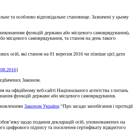
:
дальне та особливо відповідальне становище. Зазначені у цьому
у з виконанням функцій держави або місцевого самоврядування),
або місцевого самоврядування, та станом на день такого
их осіб, які станом на 01 вересня 2016 чи пізніше цієї дати
.08.2016
}
ередбачених Законом.
 на офіційному веб-сайті Національного агентства з питань
онання функцій держави або місцевого самоврядування.
становленими
Законом України
“Про засади запобігання і протидії
бов’язку щодо подання декларацій осіб, уповноважених на
го цифрового підпису та посилення сертифікату відкритого