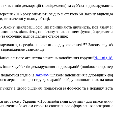
 таких типів декларацій (повідомлень) та суб’єктів декларування
1 вересня 2016 року займають згідно зі статтею 50 Закону відпові
и, визначеної у цьому абзаці;
45 Закону (декларації осіб, які припиняють діяльність, пов’язан
 припиняють діяльність, пов’язану з виконанням функцій держави 
е та особливо відповідальне становище;
арування, передбачені частиною другою статті 52 Закону, службов
 відповідальне становище;
аціонального агентства з питань запобігання корупції
№ 1 від 18
сіх інших суб’єктів декларування та декларацій (повідомлень), п
 подаються згідно із
Законом
шляхом заповнення відповідних форм
ного державного реєстру декларацій осіб, уповноважених на вик
і 1 пункту 1 цього рішення, подаються за формою та в порядку, в
я Закону України «Про запобігання корупції» для виконання о
изначений Законом строк та своєчасного оформлення електронно