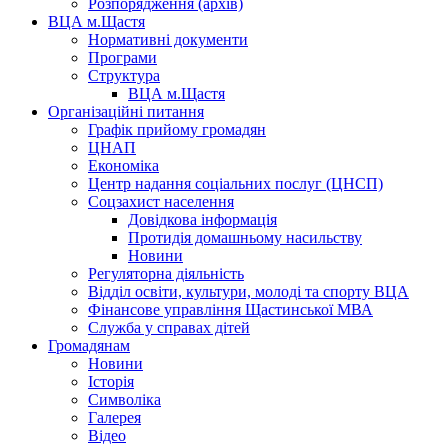
Розпорядження (архів)
ВЦА м.Щастя
Нормативні документи
Програми
Структура
ВЦА м.Щастя
Організаційні питання
Графік прийому громадян
ЦНАП
Економіка
Центр надання соціальних послуг (ЦНСП)
Соцзахист населення
Довідкова інформація
Протидія домашньому насильству
Новини
Регуляторна діяльність
Відділ освіти, культури, молоді та спорту ВЦА
Фінансове управління Щастинської МВА
Служба у справах дітей
Громадянам
Новини
Історія
Символіка
Галерея
Відео