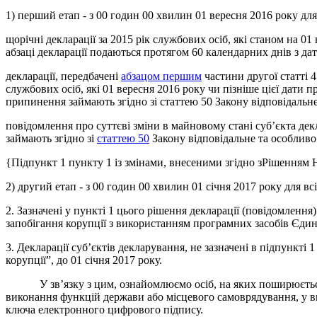
1) перший етап - з 00 годин 00 хвилин 01 вересня 2016 року для
щорічні декларації за 2015 рік службових осіб, які станом на 0
абзаці декларації подаються протягом 60 календарних днів з дат
декларації, передбачені
абзацом першим
частини другої статті 
службових осіб, які 01 вересня 2016 року чи пізніше цієї дати
припинення займають згідно зі статтею 50 Закону відповідальн
повідомлення про суттєві зміни в майновому стані суб’єкта декл
займають згідно зі
статтею 50
Закону відповідальне та особливо
{Підпункт 1 пункту 1 із змінами, внесеними згідно зРішенням Н
2) другий етап - з 00 годин 00 хвилин 01 січня 2017 року для в
2. Зазначені у пункті 1 цього рішення декларації (повідомлення)
запобігання корупції з використанням програмних засобів Єди
3. Декларації суб’єктів декларування, не зазначені в підпункт
корупції”, до 01 січня 2017 року.
У зв’язку з цим, ознайомлюємо осіб, на яких поширюється ді
виконання функцій держави або місцевого самоврядування, у в
ключа електронного цифрового підпису.