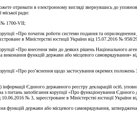
е отримати в електронному вигляді звернувшись до уповноваже
 міської ради:
№ 1700-VII;
рупції «Про початок роботи системи подання та оприлюднення 
єстроване в Міністерстві юстиції України від 15.07.2016 № 958/2
упції «Про внесення змін до деяких рішень Національного аген
 виконання функцій держави або місцевого самоврядування» від 
упції «Про роз’яснення щодо застосування окремих положень За
формації Єдиного державного реєстру декларацій осіб, уповн
а з питань запобігання корупції «Про функціонування Єдиного 
0.06.2016 № 3, зареєстроване в Міністерстві юстиції України ві
кцій держави або місцевого самоврядування, затверджена рі