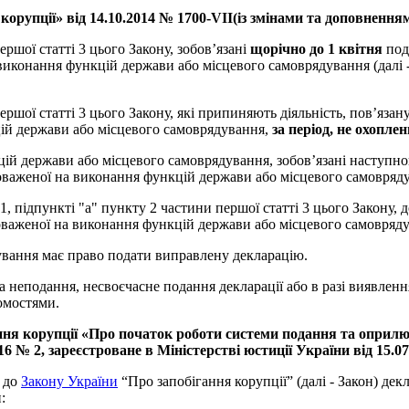
 корупції» від 14.10.2014 № 1700-VII(із змінами та доповнення
ршої статті 3 цього Закону, зобов’язані
щорічно до 1 квітня
под
иконання функцій держави або місцевого самоврядування (далі - 
 першої статті 3 цього Закону, які припиняють діяльність, пов’я
ій держави або місцевого самоврядування,
за період, не охопл
цій держави або місцевого самоврядування, зобов’язані наступн
оваженої на виконання функцій держави або місцевого самовряд
 1, підпункті "а" пункту 2 частини першої статті 3 цього Закону,
важеної на виконання функцій держави або місцевого самовряд
рування має право подати виправлену декларацію.
за неподання, несвоєчасне подання декларації або в разі виявлен
омостями.
ння корупції «Про початок роботи системи подання та оприл
6 № 2, зареєстроване в Міністерстві юстиції України від 15.0
о до
Закону України
“Про запобігання корупції” (далі - Закон) де
: