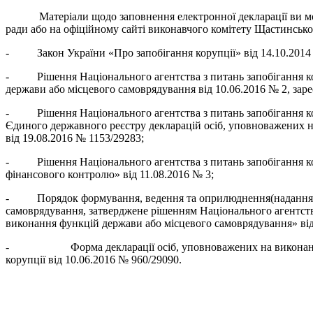
Матеріали щодо заповнення електронної декларації ви может
ради або на офіційному сайті виконавчого комітету Щастинської
- Закон України «Про запобігання корупції» від 14.10.2014 
- Рішення Національного агентства з питань запобігання ко
держави або місцевого самоврядування від 10.06.2016 № 2, заре
- Рішення Національного агентства з питань запобігання кор
Єдиного державного реєстру декларацій осіб, уповноважених на
від 19.08.2016 № 1153/29283;
- Рішення Національного агентства з питань запобігання кор
фінансового контролю» від 11.08.2016 № 3;
- Порядок формування, ведення та оприлюднення(надання) ін
самоврядування, затверджене рішенням Національного агентств
виконання функцій держави або місцевого самоврядування» від 1
- Форма декларації осіб, уповноважених на виконання фун
корупції від 10.06.2016 № 960/29090.