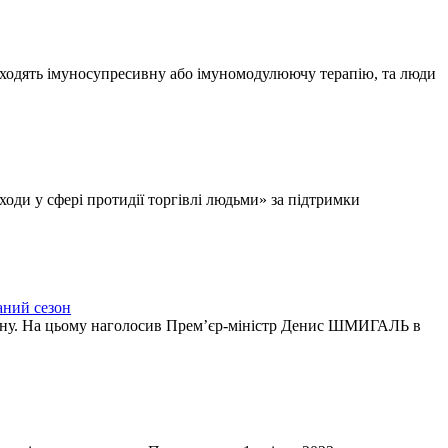
роходять імуносупресивну або імуномодулюючу терапію, та люди
оди у сфері протидії торгівлі людьми» за підтримки
аний сезон
сезону. На цьому наголосив Прем’єр-міністр Денис ШМИГАЛЬ в