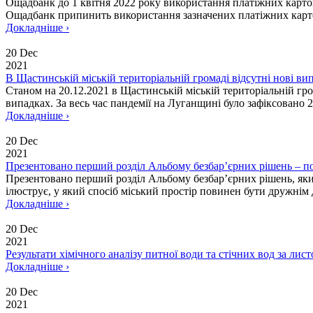
Ощадбанк до 1 квітня 2022 року використання платіжних карток
Ощадбанк припинить використання зазначених платіжних карто
Докладніше ›
20 Dec
2021
В Щастинській міській територіальній громаді відсутні нові в
Станом на 20.12.2021 в Щастинській міській територіальній гр
випадках. За весь час пандемії на Луганщині було зафіксовано 2 
Докладніше ›
20 Dec
2021
Презентовано перший розділ Альбому безбар’єрних рішень – по
Презентовано перший розділ Альбому безбар’єрних рішень, як
ілюструє, у який спосіб міський простір повинен бути дружнім д
Докладніше ›
20 Dec
2021
Результати хімічного аналізу питної води та стічних вод за лис
Докладніше ›
20 Dec
2021