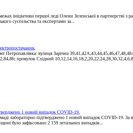
а
 межах ініціативи першої леді Олени Зеленської в партнерстві 
кого суспільства та експертами за...
ектропостачання.
мт Петропавлівка: вулиця Зарічна 39,41,42А,43,44,45,46,47,48,48А
2,84,86; провулок Східний 10,12,14,16,18,2,20,22,24,28,30,32,4,6,8;
ідтверджено 1 новий випадок COVID-19.
омаді лабораторно підтверджено 1 новий випадок COVID-19. За в
щині було зафіксовано 2 159 летальних випадків...