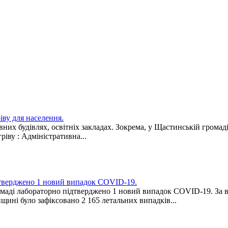
іву для населення.
них будівлях, освітніх закладах. Зокрема, у Щастинській громаді 
гріву : Адміністративна...
ідтверджено 1 новий випадок COVID-19.
омаді лабораторно підтверджено 1 новий випадок COVID-19. За в
щині було зафіксовано 2 165 летальних випадків...