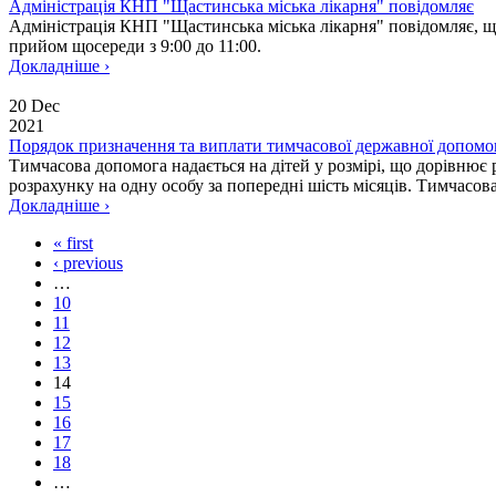
Адміністрація КНП "Щастинська міська лікарня" повідомляє
Адміністрація КНП "Щастинська міська лікарня" повідомляє, що 
прийом щосереди з 9:00 до 11:00.
Докладніше ›
20 Dec
2021
Порядок призначення та виплати тимчасової державної допомо
Тимчасова допомога надається на дітей у розмірі, що дорівнює
розрахунку на одну особу за попередні шість місяців. Тимчасова 
Докладніше ›
« first
‹ previous
…
10
11
12
13
14
15
16
17
18
…