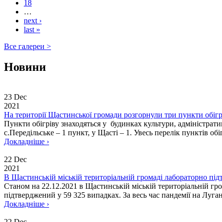
18
…
next ›
last »
Все галереи >
Новини
23 Dec
2021
На території Щастинської громади розгорнули три пункти обігр
Пункти обігріву знаходяться у будинках культури, адміністратив
с.Передільське – 1 пункт, у Щасті – 1. Увесь перелік пунктів обі
Докладніше ›
22 Dec
2021
В Щастинській міській територіальній громаді лабораторно п
Станом на 22.12.2021 в Щастинській міській територіальній гр
підтверджений у 59 325 випадках. За весь час пандемії на Луган
Докладніше ›
22 Dec