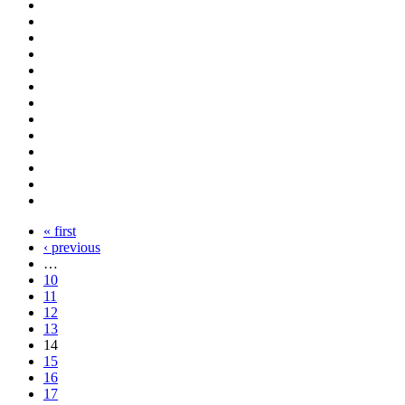
« first
‹ previous
…
10
11
12
13
14
15
16
17