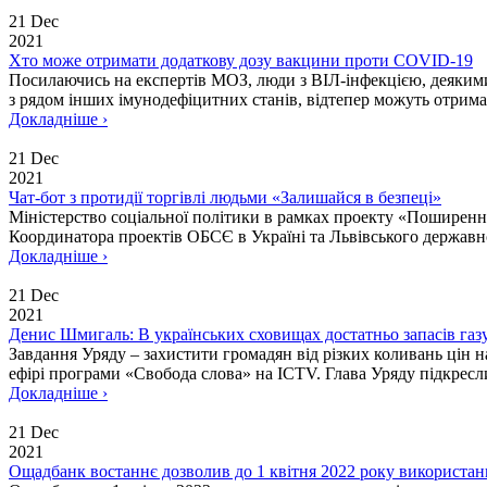
21 Dec
2021
Хто може отримати додаткову дозу вакцини проти COVID-19
Посилаючись на експертів МОЗ, люди з ВІЛ-інфекцією, деякими 
з рядом інших імунодефіцитних станів, відтепер можуть отрима
Докладніше ›
21 Dec
2021
Чат-бот з протидії торгівлі людьми «Залишайся в безпеці»
Міністерство соціальної політики в рамках проекту «Поширення
Координатора проектів ОБСЄ в Україні та Львівського державно
Докладніше ›
21 Dec
2021
Денис Шмигаль: В українських сховищах достатньо запасів газ
Завдання Уряду – захистити громадян від різких коливань цін
ефірі програми «Свобода слова» на ICTV. Глава Уряду підкресли
Докладніше ›
21 Dec
2021
Ощадбанк востаннє дозволив до 1 квітня 2022 року використан