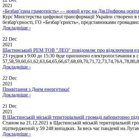
2021
«Безбар’єрна грамотність» — новий курс на Дія.Цифрова освіт
Курс Міністерства цифрової трансформації України створено в
безбар'єрності, ГО «Безбар’єрність», представниками громадянсь
Докладніше ›
22 Dec
2021
Щастинський РЕМ ТОВ "ЛЕО" повідомляє про відключення ел
23 грудня з 9:00 до 15:30 буде припинено електропостачання в с
57,58,59,60,61,62,63,64,65,66,67,68,69,70,71,72,73,74,76А,78,80,8
Докладніше ›
22 Dec
2021
Привітання з Днем енергетика!
Докладніше ›
21 Dec
2021
В Щастинській міській територіальній громаді лабораторно п
Станом на 21.12.2021 в Щастинській міській територіальній гр
підтверджений у 59 248 випадках. За весь час пандемії на Луган
Докладніше ›