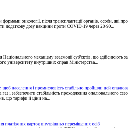
формами онкології, після трансплантації органів, особи, які п
ти додаткову дозу вакцини проти COVID-19 через 28-90...
 Національного механізму взаємодії суб'єктів, що здійснюють зах
го університету внутрішніх справ Міністерства...
у, щоб населення і промисловість стабільно пройшли цей опалюв
 на газ і забезпечити стабільність проходження опалювального 
в, що тарифи й ціни на...
ня платіжних карток внутрішньо переміщених осіб