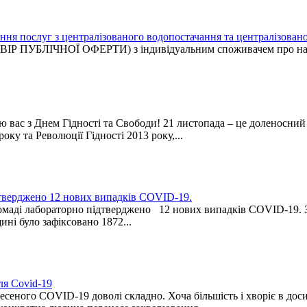
 послуг з централізованого водопостачання та централізовано
И) з індивідуальним споживачем про надання 
вас з Днем Гідності та Свободи! 21 листопада – це доленосний де
ку та Революції Гідності 2013 року,...
дтверджено 12 нових випадків COVID-19.
ромаді лабораторно підтверджено 12 нових випадків COVID-19. З
ині було зафіксовано 1872...
ля Covid-19
еного COVID-19 доволі складно. Хоча більшість і хворіє в досит