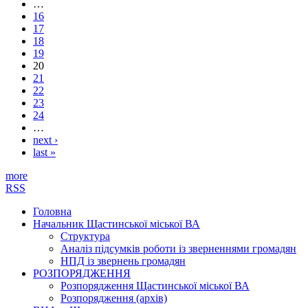
…
16
17
18
19
20
21
22
23
24
…
next ›
last »
more
RSS
Головна
Начальник Щастинської міської ВА
Структура
Аналіз підсумків роботи із зверненнями громадян
НПД із звернень громадян
РОЗПОРЯДЖЕННЯ
Розпорядження Щастинської міської ВА
Розпорядження (архів)