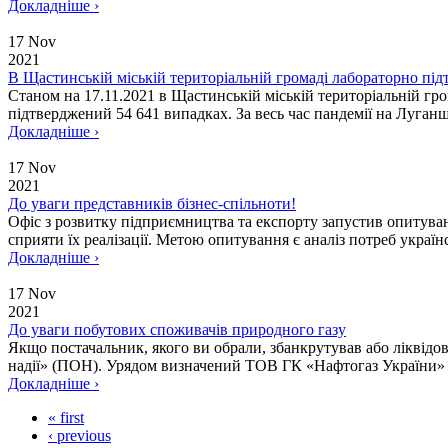
Докладніше ›
17 Nov
2021
В Щастинській міській територіальній громаді лабораторно пі
Станом на 17.11.2021 в Щастинській міській територіальній гр
підтверджений 54 641 випадках. За весь час пандемії на Луганщ
Докладніше ›
17 Nov
2021
До уваги представників бізнес-спільноти!
Офіс з розвитку підприємництва та експорту запустив опитуванн
сприяти їх реалізації. Метою опитування є аналіз потреб україн
Докладніше ›
17 Nov
2021
До уваги побутових споживачів природного газу
Якщо постачальник, якого ви обрали, збанкрутував або ліквідо
надії» (ПОН). Урядом визначений ТОВ ГК «Нафтогаз України» П
Докладніше ›
« first
‹ previous