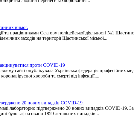
 конкретна людина перенесе захворювання...
тинних вимог.
ації та працівниками Сектору поліцейської діяльності №1 Щасти
мічних заходів на території Щастинської міської...
 вакцинуватися проти COVID-19
своєму сайті опублікувала Українська федерація професійних ме
оронавірусної хвороби та смерті від інфекції,...
дтверджено 20 нових випадків COVID-19.
омаді лабораторно підтверджено 20 нових випадків COVID-19. За
ині було зафіксовано 1859 летальних випадків...