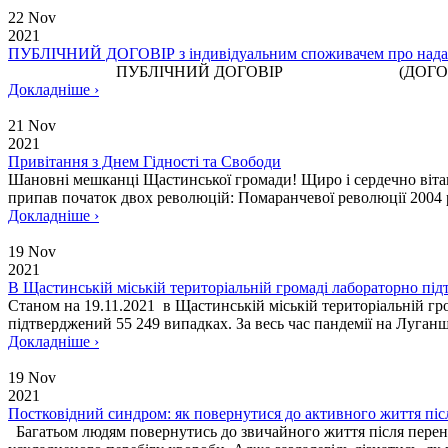
22 Nov
2021
ПУБЛІЧНИЙ ДОГОВІР з індивідуальним споживачем про надання
ПУБЛІЧНИЙ ДОГОВІР (ДОГОВІР ПУБЛІЧНОЇ ОФЕРТ
Докладніше ›
21 Nov
2021
Привітання з Днем Гідності та Свободи
Шановні мешканці Щастинської громади! Щиро і сердечно вітаю 
припав початок двох революцій: Помаранчевої революції 2004 ро
Докладніше ›
19 Nov
2021
В Щастинській міській територіальній громаді лабораторно пі
Станом на 19.11.2021 в Щастинській міській територіальній г
підтверджений 55 249 випадках. За весь час пандемії на Луганщ
Докладніше ›
19 Nov
2021
Постковідний синдром: як повернутися до активного життя піс
Багатьом людям повернутись до звичайного життя після перенес