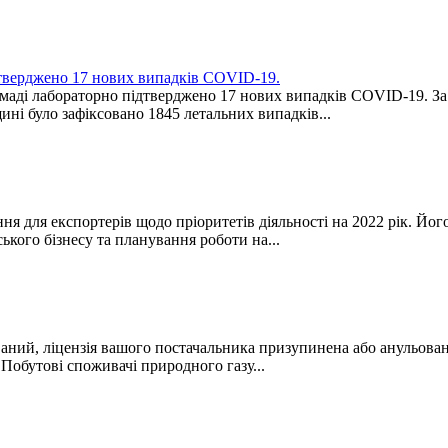
дтверджено 17 нових випадків COVID-19.
омаді лабораторно підтверджено 17 нових випадків COVID-19. За
ині було зафіксовано 1845 летальних випадків...
я для експортерів щодо пріоритетів діяльності на 2022 рік. Його
ського бізнесу та планування роботи на...
ваний, ліцензія вашого постачальника призупинена або анульован
обутові споживачі природного газу...