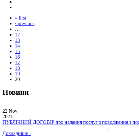
« first
‹ previous
…
12
13
14
15
16
17
18
19
20
Новини
22 Nov
2021
ПУБЛІЧНИЙ ДОГОВІР про надання послуг з поводження з поб
...
Докладніше ›