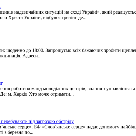
.
зиків надзвичайних ситуацій на сході Україні», який реалізуєть
 Хреста України, відбувся тренінг де...
оти: щоденно до 18:00. Запрошуємо всіх бажаючих зробити щепле
кцинація. Адреси...
г.
ня роботи команд молодіжних центрів, знання з управління та р
Де: м. Харків Хто може отримати...
, перебувають під загрозою обстрілу
янське серце». БФ «Слов’янське серце» надає допомогу найбіль
і з березня по...