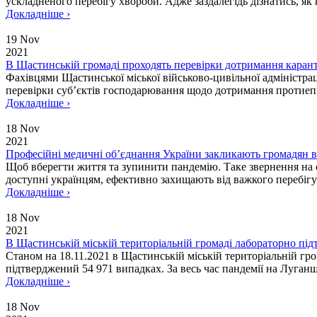
ускладненого перебігу хвороби. Адже заздалегідь дізнатись, як
Докладніше ›
19 Nov
2021
В Щастинській громаді проходять перевірки дотримання каран
Фахівцями Щастинської міської військово-цивільної адміністр
перевірки суб’єктів господарювання щодо дотримання протиепіде
Докладніше ›
18 Nov
2021
Професійні медичні об’єднання України закликають громадян
Щоб вберегти життя та зупинити пандемію. Таке звернення на 
доступні українцям, ефективно захищають від важкого перебігу к
Докладніше ›
18 Nov
2021
В Щастинській міській територіальній громаді лабораторно пі
Станом на 18.11.2021 в Щастинській міській територіальній гр
підтверджений 54 971 випадках. За весь час пандемії на Луганщ
Докладніше ›
18 Nov