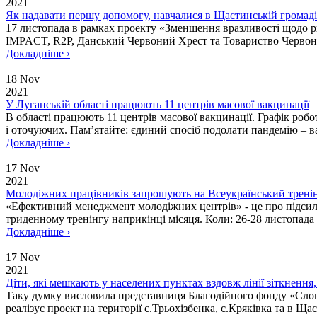
2021
Як надавати першу допомогу, навчалися в Щастинській громаді
17 листопада в рамках проекту «Зменшення вразливості щодо ри
IMPACT, R2P, Данський Червоний Хрест та Товариство Червоного
Докладніше ›
18 Nov
2021
У Луганській області працюють 11 центрів масової вакцинації
В області працюють 11 центрів масової вакцинації. Графік роб
і оточуючих. Пам’ятайте: єдиний спосіб подолати пандемію – ва
Докладніше ›
17 Nov
2021
Молодіжних працівників запрошують на Всеукраїнський тренін
«Ефективний менеджмент молодіжних центрів» - це про підсилен
триденному тренінгу наприкінці місяця. Коли: 26-28 листопада 
Докладніше ›
17 Nov
2021
Діти, які мешкають у населених пунктах вздовж лінії зіткнення
Таку думку висловила представниця Благодійного фонду «Слов’
реалізує проект на території с.Трьохізбенка, с.Кряківка та в Щаст