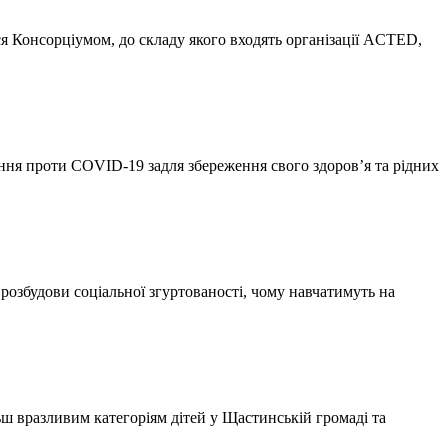
ся Консорціумом, до складу якого входять організації ACTED,
ння проти COVID-19 задля збереження свого здоров’я та рідних
озбудови соціальної згуртованості, чому навчатимуть на
ш вразливим категоріям дітей у Щастинській громаді та