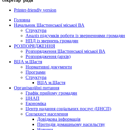
секретар ради О.О.
Printer-friendly version
Головна
Начальник Щастинської міської ВА
Структура
Аналіз підсумків роботи із зверненнями громадян
НПД із звернень громадян
РОЗПОРЯДЖЕННЯ
Розпорядження Щастинської міської ВА
Розпорядження (архів)
ВЦА м.Щастя
Нормативні документи
Програми
Структура
ВЦА м.Щастя
Організаційні питання
Графік прийому громадян
ЦНАП
Економіка
Центр надання соціальних послуг (ЦНСП)
Соцзахист населення
Довідкова інформація
Протидія домашньому насильству
Новини