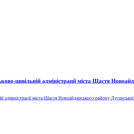
ково-цивільній адміністрації міста Щастя Новоай
й адміністрації міста Щастя Новоайдарського району Луганської