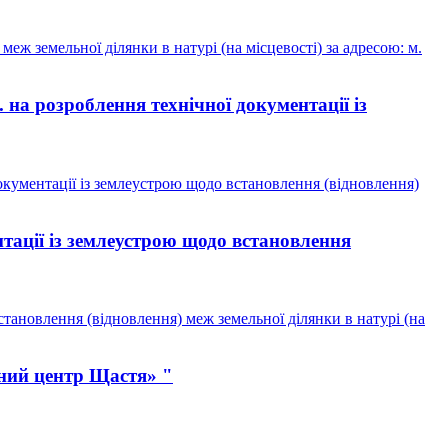
ж земельної ділянки в натурі (на місцевості) за адресою: м.
а розроблення технічної документації із
кументації із землеустрою щодо встановлення (відновлення)
тації із землеустрою щодо встановлення
тановлення (відновлення) меж земельної ділянки в натурі (на
ний центр Щастя» "