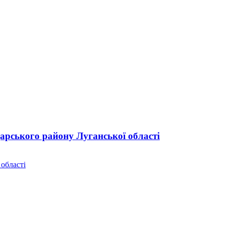
дарського району Луганської області
 області