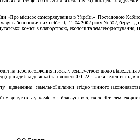
а ділянка) та площею 0.0122га для ведення садівництва за ад
ро місцеве самоврядування в Україні», Постановою Кабінету
мадян або юридичних осіб» від 11.04.2002 року № 502, беручі до
татської комісії з благоустрою, екології та землекористування,
Щ
 на перепогодження проекту землеустрою щодо відведення земе
руд (присадибна ділянка) та площею 0.0122га - для ведення са
відведення земельної ділянки згідно чинного законодавства на
у депутатську комісію з благоустрою, екології та землекорис