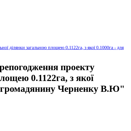
ї ділянки загальною площею 0.1122га, з якої 0.1000га - для
ерепогодження проекту
ощею 0.1122га, з якої
...громадянину Черненку В.Ю"