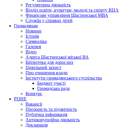
Регуляторна діяльність
Відділ освіти, культури, молоді та спорту ВЦА
Фінансове управління Щастинської МВА
Служба у справах дітей
Громадянам
Новини
Історія
Символіка
Галерея
Відео
Адреса Щастинської міської ВА
Бібліотека для дорослих
Цивільний захист
Про очищення влади
Інститути громадянського суспільства
Бюджет участі
Громадська рада
Конкурс
РІЗНЕ
Вакансії
Прозорість та підзвітність
Публічна інформація
Антикорупційна діяльність
Декларація