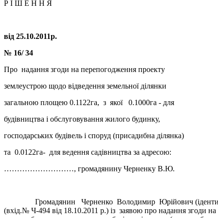
Р І Ш Е Н Н Я
від
25.10.201
1р.
№ 16/
34
Про надання згоди на перепогодження проекту
землеустрою щодо відведення земельної ділянки
загальною площею 0.1122га, з якої 0.1000га - для
будівництва і обслуговування жилого будинку,
господарських будівель і споруд (присадибна ділянка)
та 0.0122га- для ведення садівництва за адресою:
………………………, громадянину Черненку В.Ю.
Громадянин Черненко Володимир Юрійович (ідентифіка
(вхід.№ Ч-494 від 18.10.2011 р.) із заявою про надання згоди