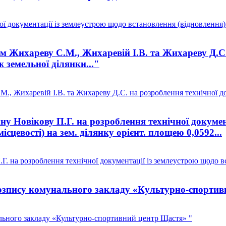
документації із землеустрою щодо встановлення (відновлення) ме
Жихареву С.М., Жихаревій І.В. та Жихареву Д.С. н
 земельної ділянки..."
, Жихаревій І.В. та Жихареву Д.С. на розроблення технічної до
 Новікову П.Г. на розроблення технічної докумен
ісцевості) на зем. ділянку орієнт. площею 0,0592...
 на розроблення технічної документації із землеустрою щодо вс
зпису комунального закладу «Культурно-спортив
ьного закладу «Культурно-спортивний центр Щастя» "