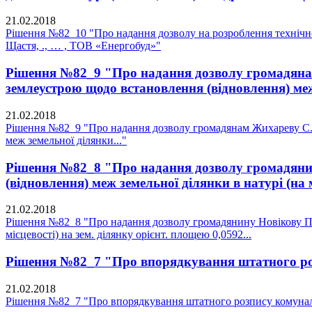
21.02.2018
Рішення №82_10 "Про надання дозволу на розроблення технічної 
Щастя, ., … , ТОВ «Енергобуд»"
Рішення №82_9 "Про надання дозволу громадянам 
землеустрою щодо встановлення (відновлення) меж
21.02.2018
Рішення №82_9 "Про надання дозволу громадянам Жихареву С.М.
меж земельної ділянки..."
Рішення №82_8 "Про надання дозволу громадянину
(відновлення) меж земельної ділянки в натурі (на м
21.02.2018
Рішення №82_8 "Про надання дозволу громадянину Новікову П.Г.
місцевості) на зем. ділянку орієнт. площею 0,0592...
Рішення №82_7 "Про впорядкування штатного ро
21.02.2018
Рішення №82_7 "Про впорядкування штатного розпису комунал