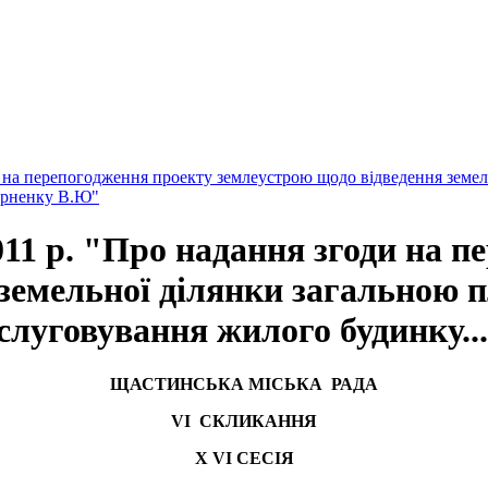
а перепогодження проекту землеустрою щодо відведення земельно
Черненку В.Ю"
11 р. "Про надання згоди на п
земельної ділянки загальною пл
 обслуговування жилого будинку
ЩАСТИНСЬКА МІСЬКА РАДА
V
І СКЛИКАННЯ
Х
V
І СЕСІЯ