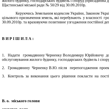
жилого будинку, господарських будівель і споруд (присадибн
Щастинської міської ради № 50/29 від 30.09.2010р.
Керуючись Земельним кодексом України, Законом України «П
цільового призначення земель, які перебувають у власності гро
30.09.2010р. та враховуючи позитивне узгодження постійної депу
В И Р І Ш И Л А :
1. Надати громадянину Черненку Володимиру Юрійовичу дозвіл
обслуговування жилого будинку, господарських будівель і спо
2. Громадянину Черненку В.Ю. після перепогодження проекту 
3. Контроль за виконання цього рішення покласти на постійн
В. о. міського голови