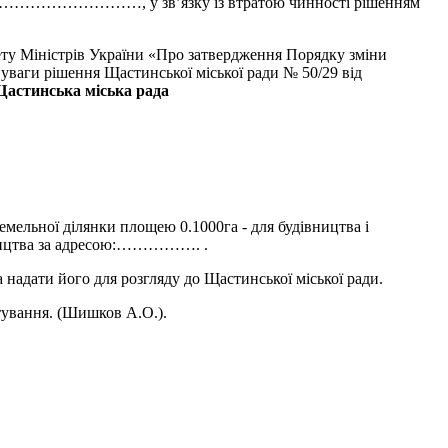
ресою: ………………………, у зв’язку із втратою чинності рішенням
 Міністрів України «Про затвердження Порядку зміни
 уваги рішення Щастинської міської ради № 50/29 від
астинська міська рада
льної ділянки площею 0.1000га - для будівництва і
дівництва за адресою:……………. .
дати його для розгляду до Щастинської міської ради.
тування. (Шишков А.О.).