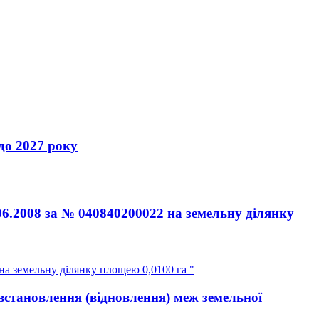
 2027 року
06.2008 за № 040840200022 на земельну ділянку
на земельну ділянку площею 0,0100 га "
встановлення (відновлення) меж земельної