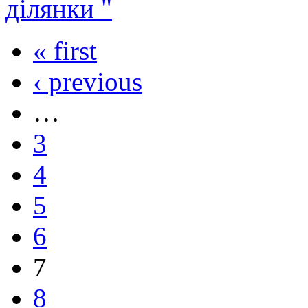
ділянки "
« first
‹ previous
…
3
4
5
6
7
8