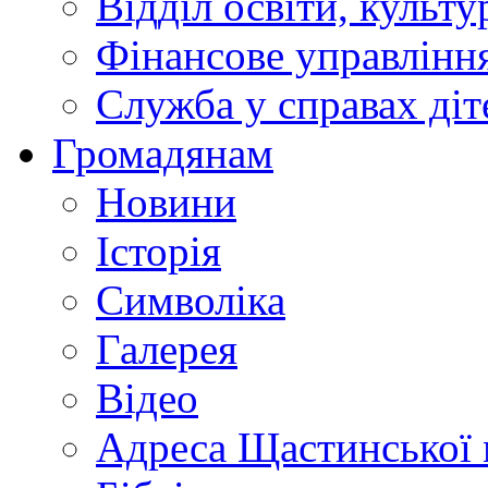
Відділ освіти, культ
Фінансове управлін
Служба у справах діт
Громадянам
Новини
Історія
Символіка
Галерея
Відео
Адреса Щастинської 