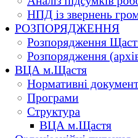
Аналіз підсумків роб
НПД із звернень гро
РОЗПОРЯДЖЕННЯ
Розпорядження Щасти
Розпорядження (архі
ВЦА м.Щастя
Нормативні докумен
Програми
Структура
ВЦА м.Щастя