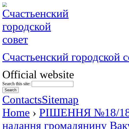
Счастьенский городской с
Official website
Search this site:
Contacts
Sitemap
Home
›
РІШЕННЯ №18/18 в
надання громадянину Ваку