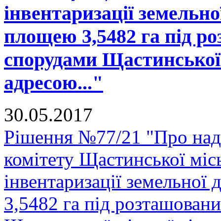
інвентаризації земельно
площею 3,5482 га під р
спорудами Щастинської 
адресою..."
30.05.2017
Рішення №77/21 "Про над
комітету Щастинської міс
інвентаризації земельної
3,5482 га під розташован