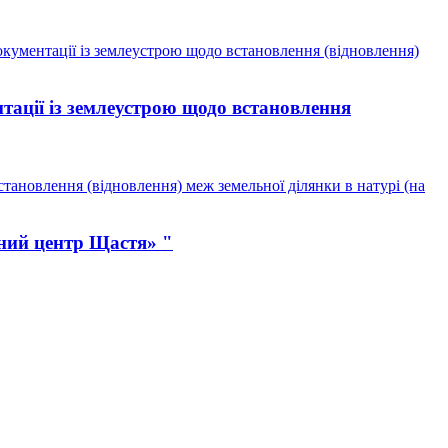
кументації із землеустрою щодо встановлення (відновлення)
тації із землеустрою щодо встановлення
тановлення (відновлення) меж земельної ділянки в натурі (на
ний центр Щастя» "