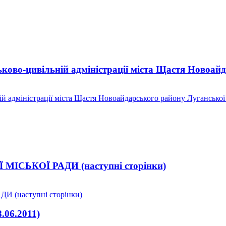
ково-цивільній адміністрації міста Щастя Новоай
й адміністрації міста Щастя Новоайдарського району Луганської
ЬКОЇ РАДИ (наступні сторінки)
(наступні сторінки)
06.2011)