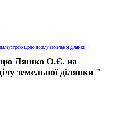
емлеустрою щодо поділу земельної ділянки "
мцю Ляшко О.Є. на
ділу земельної ділянки "