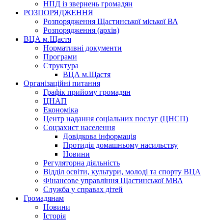
НПД із звернень громадян
РОЗПОРЯДЖЕННЯ
Розпорядження Щастинської міської ВА
Розпорядження (архів)
ВЦА м.Щастя
Нормативні документи
Програми
Структура
ВЦА м.Щастя
Організаційні питання
Графік прийому громадян
ЦНАП
Економіка
Центр надання соціальних послуг (ЦНСП)
Соцзахист населення
Довідкова інформація
Протидія домашньому насильству
Новини
Регуляторна діяльність
Відділ освіти, культури, молоді та спорту ВЦА
Фінансове управління Щастинської МВА
Служба у справах дітей
Громадянам
Новини
Історія