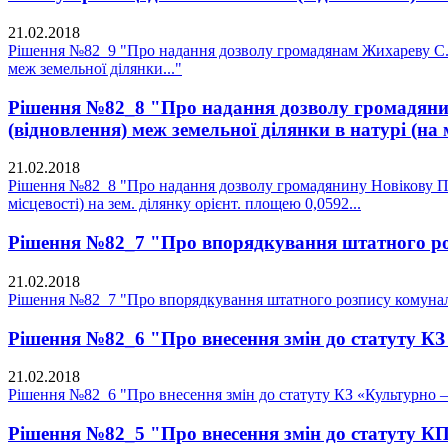
21.02.2018
Рішення №82_9 "Про надання дозволу громадянам Жихареву С.М.
меж земельної ділянки..."
Рішення №82_8 "Про надання дозволу громадянину
(відновлення) меж земельної ділянки в натурі (на м
21.02.2018
Рішення №82_8 "Про надання дозволу громадянину Новікову П.Г.
місцевості) на зем. ділянку орієнт. площею 0,0592...
Рішення №82_7 "Про впорядкування штатного ро
21.02.2018
Рішення №82_7 "Про впорядкування штатного розпису комунал
Рішення №82_6 "Про внесення змін до статуту К
21.02.2018
Рішення №82_6 "Про внесення змін до статуту КЗ «Культурно 
Рішення №82_5 "Про внесення змін до статуту К