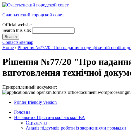
Счастьенский городской совет
Official website
Search this site:
Contacts
Sitemap
Home
›
Рішення №77/20 "Про надання згоди фізичній особі-підп
Рішення №77/20 "Про надання
виготовлення технічної докуме
Прикрепленный документ:
Printer-friendly version
Головна
Начальник Щастинської міської ВА
Структура
Аналіз підсумків роботи із зверненнями громадян