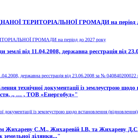
НОЇ ТЕРИТОРІАЛЬНОЇ ГРОМАДИ на період до
РІАЛЬНОЇ ГРОМАДИ на період до 2027 року
землі від 11.04.2008, державна реєстрація від 23.
04.2008, державна реєстрація від 23.06.2008 за № 040840200022 
ення технічної документації із землеустрою щодо 
астя, ., … , ТОВ «Енергобуд»"
документації із землеустрою щодо встановлення (відновлення) ме
Жихареву С.М., Жихаревій І.В. та Жихареву Д.С. н
 земельної ділянки..."