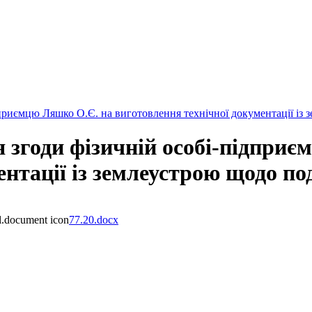
риємцю Ляшко О.Є. на виготовлення технічної документації із з
 згоди фізичній особі-підприє
нтації із землеустрою щодо по
77.20.docx