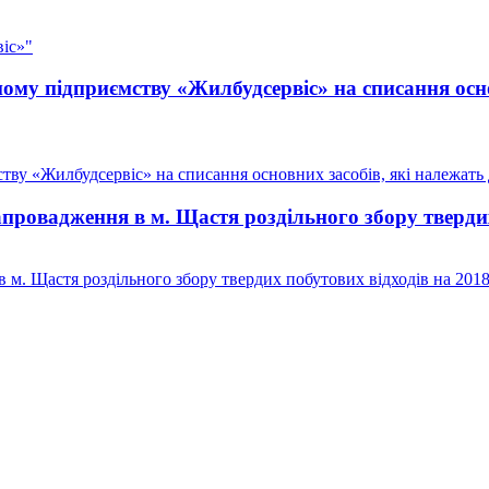
іс»"
у підприємству «Жилбудсервіс» на списання осно
у «Жилбудсервіс» на списання основних засобів, які належать д
овадження в м. Щастя роздільного збору твердих
м. Щастя роздільного збору твердих побутових відходів на 201