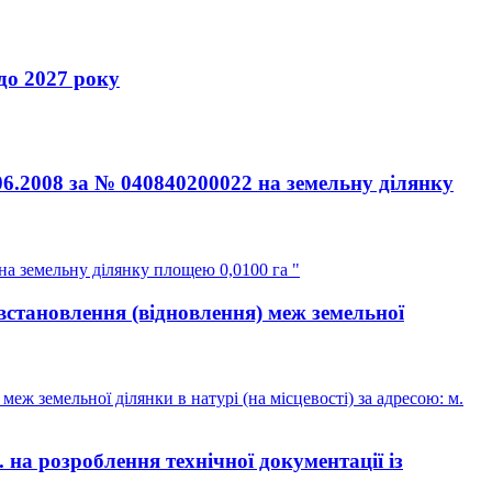
 2027 року
06.2008 за № 040840200022 на земельну ділянку
на земельну ділянку площею 0,0100 га "
встановлення (відновлення) меж земельної
ж земельної ділянки в натурі (на місцевості) за адресою: м.
а розроблення технічної документації із