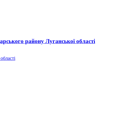
дарського району Луганської області
 області