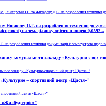
, Жихаревій І.В. та Жихареву Д.С. на розроблення технічної до
 Новікову П.Г. на розроблення технічної докумен
ісцевості) на зем. ділянку орієнт. площею 0,0592...
 на розроблення технічної документації із землеустрою щодо вс
зпису комунального закладу «Культурно-спортив
ьного закладу «Культурно-спортивний центр Щастя» "
З «Культурно – спортивний центр «Щастя»"
– спортивний центр «Щастя»"
П «Жилбудсервіс»"