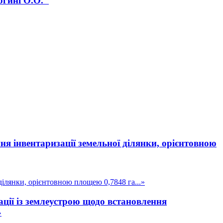
огині О.О."
я інвентаризації земельної ділянки, орієнтовною
ілянки, орієнтовною площею 0,7848 га...»
ції із землеустрою щодо встановлення
»