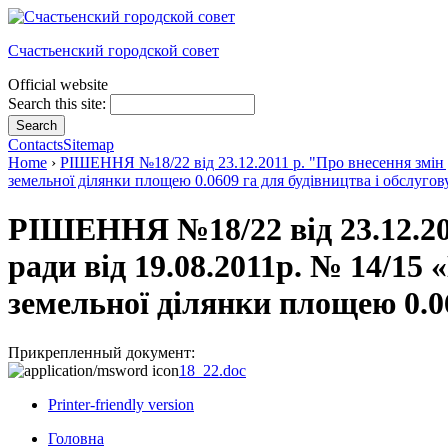
Счастьенский городской совет
Official website
Search this site:
Contacts
Sitemap
Home
›
РІШЕННЯ №18/22 від 23.12.2011 р. "Про внесення змін д
земельної ділянки площею 0.0609 га для будівництва і обслуго
РІШЕННЯ №18/22 від 23.12.201
ради від 19.08.2011р. № 14/15
земельної ділянки площею 0.0
Прикрепленный документ:
18_22.doc
Printer-friendly version
Головна