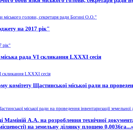
ого обов’язки міського голови, секретаря ради Б
 міського голови, секретаря ради Богині О.О."
джету на 2017 рік"
 рік"
міська рада VI скликання LXXXI сесія
I скликання LXXXI сесія
у комітету Щастинської міської ради на проведенн
тинської міської ради на проведення інвентаризації земельної д
 Маміній А.А. на розроблення технічної документа
місцевості) на земельну ділянку площею 0,0036га...