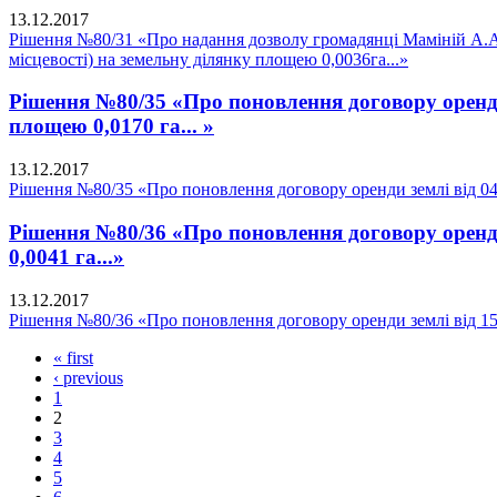
13.12.2017
Рішення №80/31 «Про надання дозволу громадянці Маміній А.А. 
місцевості) на земельну ділянку площею 0,0036га...»
Рішення №80/35 «Про поновлення договору оренди 
площею 0,0170 га... »
13.12.2017
Рішення №80/35 «Про поновлення договору оренди землі від 04.
Рішення №80/36 «Про поновлення договору оренди 
0,0041 га...»
13.12.2017
Рішення №80/36 «Про поновлення договору оренди землі від 15.0
« first
‹ previous
1
2
3
4
5