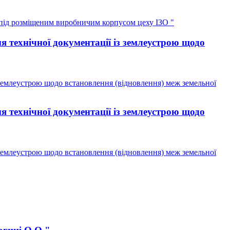
під розміщеним виробничим корпусом цеху ІЗО "
технічної документації із землеустрою щодо
землеустрою щодо встановлення (відновлення) меж земельної
технічної документації із землеустрою щодо
землеустрою щодо встановлення (відновлення) меж земельної