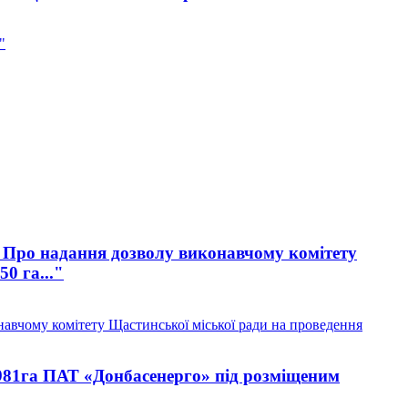
"
10 Про надання дозволу виконавчому комітету
0 га..."
навчому комітету Щастинської міської ради на проведення
981га ПАТ «Донбасенерго» під розміщеним