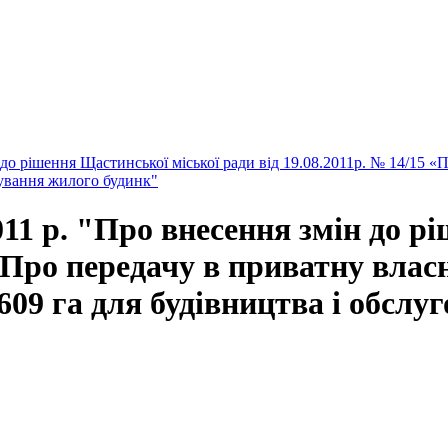
о рішення Щастинської міської ради від 19.08.2011р. № 14/15 «П
вування жилого будинк"
1 р. "Про внесення змін до р
 «Про передачу в приватну вла
609 га для будівництва і обслу