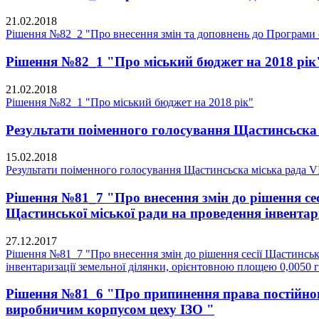
21.02.2018
Рішення №82_2 "Про внесення змін та доповнень до Програми с
Рішення №82_1 "Про міський бюджет на 2018 рік
21.02.2018
Рішення №82_1 "Про міський бюджет на 2018 рік"
Результати поіменного голосування Щастинсьска 
15.02.2018
Результати поіменного голосування Щастинсьска міська рада V
Рішення №81_7 "Про внесення змін до рішення сес
Щастинської міської ради на проведення інвентари
27.12.2017
Рішення №81_7 "Про внесення змін до рішення сесії Щастинсько
інвентаризації земельної ділянки, орієнтовною площею 0,0050 га
Рішення №81_6 "Про припинення права постійног
виробничим корпусом цеху ІЗО "