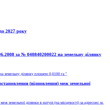
 2027 року
06.2008 за № 040840200022 на земельну ділянку
на земельну ділянку площею 0,0100 га "
встановлення (відновлення) меж земельної
ж земельної ділянки в натурі (на місцевості) за адресою: м.