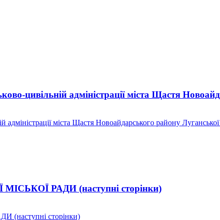
ково-цивільній адміністрації міста Щастя Новоай
й адміністрації міста Щастя Новоайдарського району Луганської
ЬКОЇ РАДИ (наступні сторінки)
(наступні сторінки)