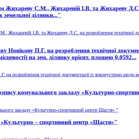
Жихареву С.М., Жихаревій І.В. та Жихареву Д.С. н
 земельної ділянки..."
, Жихаревій І.В. та Жихареву Д.С. на розроблення технічної до
 Новікову П.Г. на розроблення технічної докумен
ісцевості) на зем. ділянку орієнт. площею 0,0592...
 на розроблення технічної документації із землеустрою щодо вс
зпису комунального закладу «Культурно-спортив
ьного закладу «Культурно-спортивний центр Щастя» "
З «Культурно – спортивний центр «Щастя»"