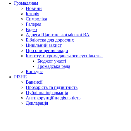
Громадянам
Новини
Історія
Символіка
Галерея
Відео
Адреса Щастинської міської ВА
Бібліотека для дорослих
Цивільний захист
Про очищення влади
Інститути громадянського суспільства
Бюджет участі
Громадська рада
Конкурс
РІЗНЕ
Вакансії
Прозорість та підзвітність
Публічна інформація
Антикорупційна діяльність
Декларація