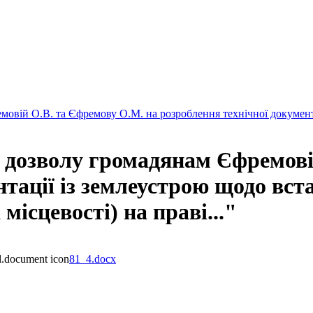
овій О.В. та Єфремову О.М. на розроблення технічної документа
дозволу громадянам Єфремовій
нтації із землеустрою щодо вст
місцевості) на праві..."
81_4.docx