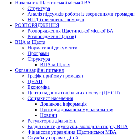
Начальник Щастинської міської ВА
Структура
Аналіз підсумків роботи із зверненнями громадян
НПД із звернень громадян
РОЗПОРЯДЖЕННЯ
Розпорядження Щастинської міської ВА
Розпорядження (архів)
ВЦА м.Щастя
Нормативні документи
Програми
Структура
ВЦА м.Щастя
Організаційні питання
Графік прийому громадян
ЦНАП
Економіка
Центр надання соціальних послуг (ЦНСП)
Соцзахист населення
Довідкова інформація
Протидія домашньому насильству
Новини
Регуляторна діяльність
Відділ освіти, культури, молоді та спорту ВЦА
Фінансове управління Щастинської МВА
Служба у справах дітей