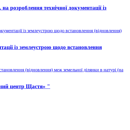
а розроблення технічної документації із
кументації із землеустрою щодо встановлення (відновлення)
тації із землеустрою щодо встановлення
тановлення (відновлення) меж земельної ділянки в натурі (на
ний центр Щастя» "