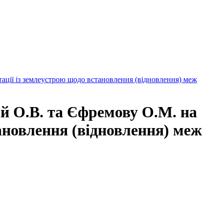
ції із землеустрою щодо встановлення (відновлення) меж
 О.В. та Єфремову О.М. на
ановлення (відновлення) меж