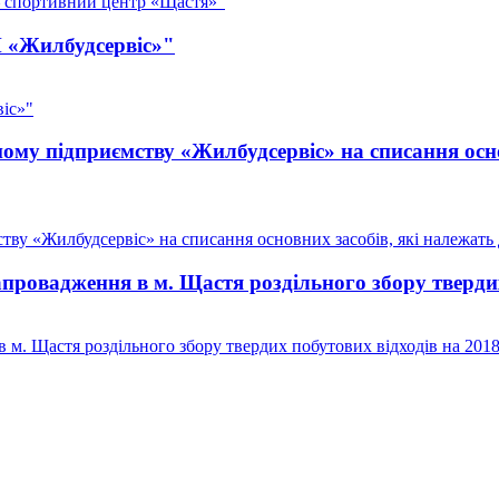
– спортивний центр «Щастя»"
П «Жилбудсервіс»"
іс»"
у підприємству «Жилбудсервіс» на списання осно
у «Жилбудсервіс» на списання основних засобів, які належать д
овадження в м. Щастя роздільного збору твердих
м. Щастя роздільного збору твердих побутових відходів на 201