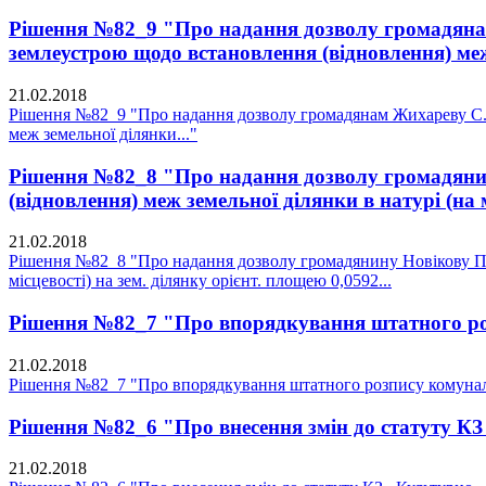
Рішення №82_9 "Про надання дозволу громадянам 
землеустрою щодо встановлення (відновлення) меж
21.02.2018
Рішення №82_9 "Про надання дозволу громадянам Жихареву С.М.
меж земельної ділянки..."
Рішення №82_8 "Про надання дозволу громадянину
(відновлення) меж земельної ділянки в натурі (на м
21.02.2018
Рішення №82_8 "Про надання дозволу громадянину Новікову П.Г.
місцевості) на зем. ділянку орієнт. площею 0,0592...
Рішення №82_7 "Про впорядкування штатного ро
21.02.2018
Рішення №82_7 "Про впорядкування штатного розпису комунал
Рішення №82_6 "Про внесення змін до статуту К
21.02.2018