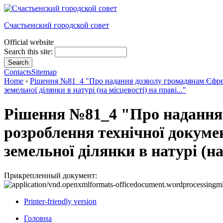
Счастьенский городской совет
Official website
Search this site:
Contacts
Sitemap
Home
›
Рішення №81_4 "Про надання дозволу громадянам Єфрем
земельної ділянки в натурі (на місцевості) на праві..."
Рішення №81_4 "Про надання 
розроблення технічної докуме
земельної ділянки в натурі (на 
Прикрепленный документ:
Printer-friendly version
Головна