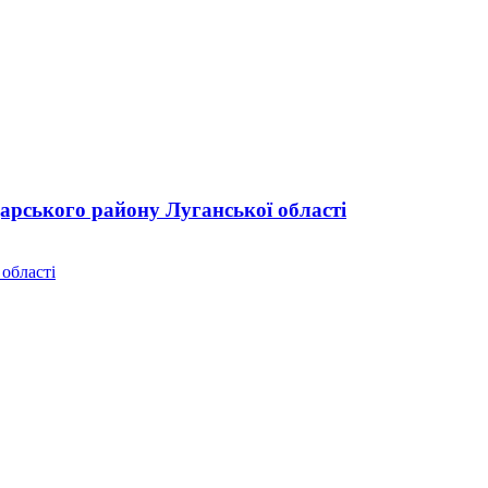
дарського району Луганської області
 області