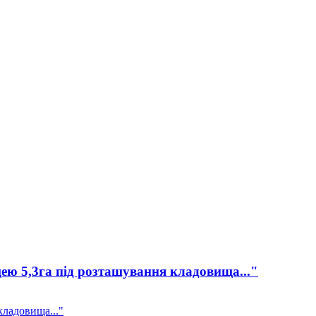
ею 5,3га під розташування кладовища..."
кладовища..."