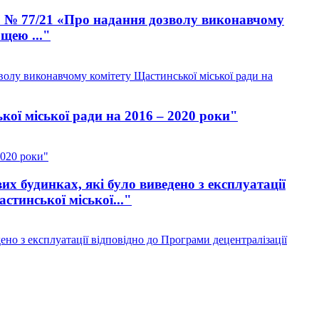
017 № 77/21 «Про надання дозволу виконавчому
щею ..."
зволу виконавчому комітету Щастинської міської ради на
ої міської ради на 2016 – 2020 роки"
2020 роки"
 будинках, які було виведено з експлуатації
тинської міської..."
о з експлуатації відповідно до Програми децентралізації