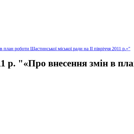
план роботи Щастинської міської ради на II півріччя 2011 р.»"
 р. "«Про внесення змін в пла