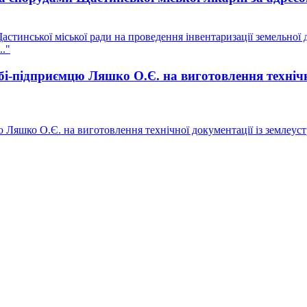
стинської міської ради на проведення інвентаризації земельної
.."
і-підприємцю Ляшко О.Є. на виготовлення технічно
Ляшко О.Є. на виготовлення технічної документації із землеуст