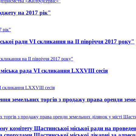
ідприємства «Жилбудсервіс»"
джету на 2017 рік"
 рік"
ької ради VI скликання на II півріччя 2017 року"
кликання на II півріччя 2017 року"
міська рада VI скликання LXXVІІІ сесія
I скликання LXXVІІІ сесія
ння земельних торгів з продажу права оренди земе
 торгів з продажу права оренди земельних ділянок у місті Щаст
у комітету Щастинської міської ради на проведенн
 спорудами Щастинської міської лікарні за адресо