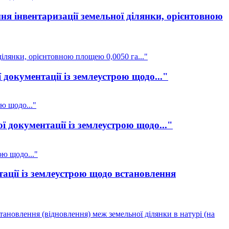
я інвентаризації земельної ділянки, орієнтовною
ілянки, орієнтовною площею 0,0050 га..."
документації із землеустрою щодо..."
ю щодо..."
 документації із землеустрою щодо..."
ою щодо..."
ації із землеустрою щодо встановлення
ановлення (відновлення) меж земельної ділянки в натурі (на