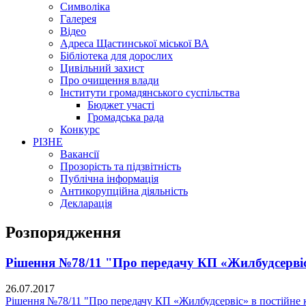
Символіка
Галерея
Відео
Адреса Щастинської міської ВА
Бібліотека для дорослих
Цивільний захист
Про очищення влади
Інститути громадянського суспільства
Бюджет участі
Громадська рада
Конкурс
РІЗНЕ
Вакансії
Прозорість та підзвітність
Публічна інформація
Антикорупційна діяльність
Декларація
Розпорядження
Рішення №78/11 "Про передачу КП «Жилбудсервіс»
26.07.2017
Рішення №78/11 "Про передачу КП «Жилбудсервіс» в постійне к