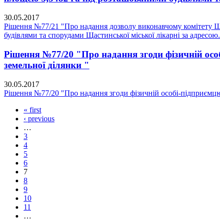
30.05.2017
Рішення №77/21 "Про надання дозволу виконавчому комітету Ща
будівлями та спорудами Щастинської міської лікарні за адресою.
Рішення №77/20 "Про надання згоди фізичній особ
земельної ділянки "
30.05.2017
Рішення №77/20 "Про надання згоди фізичній особі-підприємцю 
« first
‹ previous
…
3
4
5
6
7
8
9
10
11
…