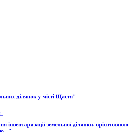
льних ділянок у місті Щастя"
я"
я інвентаризації земельної ділянки, орієнтовною
ю..."