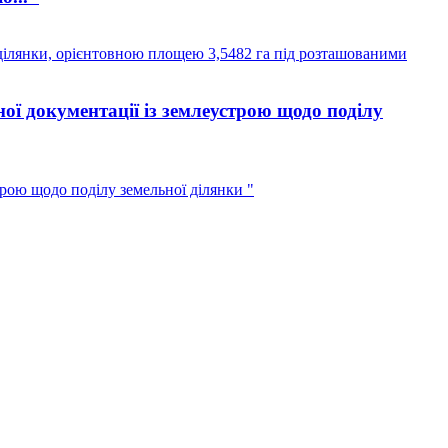
 ділянки, орієнтовною площею 3,5482 га під розташованими
ї документації із землеустрою щодо поділу
рою щодо поділу земельної ділянки "