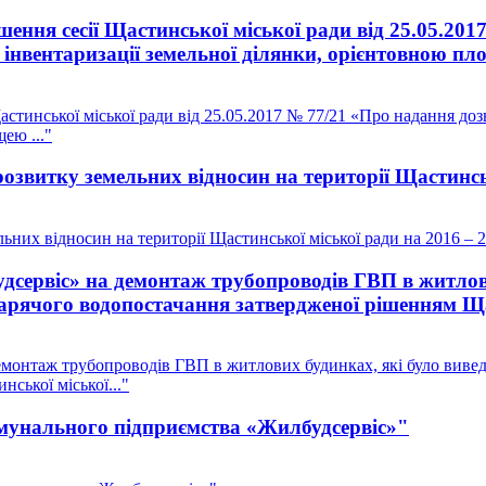
шення сесії Щастинської міської ради від 25.05.2
інвентаризації земельної ділянки, орієнтовною пло
астинської міської ради від 25.05.2017 № 77/21 «Про надання до
ею ..."
звитку земельних відносин на території Щастинськ
них відносин на території Щастинської міської ради на 2016 – 
ервіс» на демонтаж трубопроводів ГВП в житлових
гарячого водопостачання затвердженої рішенням Щас
онтаж трубопроводів ГВП в житлових будинках, які було виведен
ської міської..."
омунального підприємства «Жилбудсервіс»"