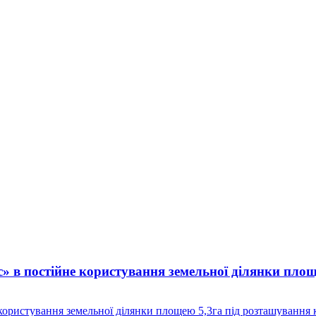
 в постійне користування земельної ділянки площ
ористування земельної ділянки площею 5,3га під розташування 