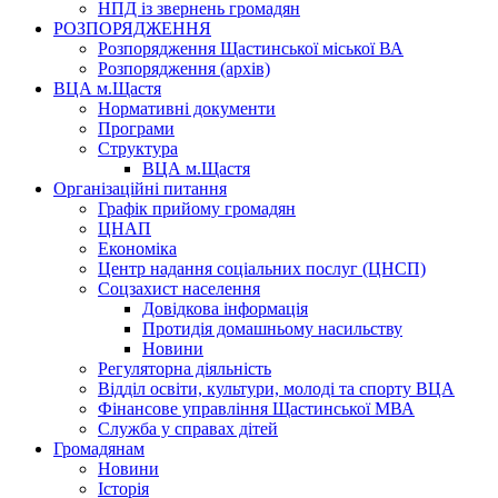
НПД із звернень громадян
РОЗПОРЯДЖЕННЯ
Розпорядження Щастинської міської ВА
Розпорядження (архів)
ВЦА м.Щастя
Нормативні документи
Програми
Структура
ВЦА м.Щастя
Організаційні питання
Графік прийому громадян
ЦНАП
Економіка
Центр надання соціальних послуг (ЦНСП)
Соцзахист населення
Довідкова інформація
Протидія домашньому насильству
Новини
Регуляторна діяльність
Відділ освіти, культури, молоді та спорту ВЦА
Фінансове управління Щастинської МВА
Служба у справах дітей
Громадянам
Новини
Історія