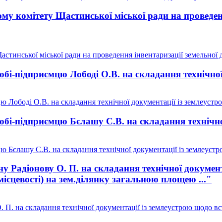
у комітету Щастинської міської ради на проведенн
тинської міської ради на проведення інвентаризації земельної д
бі-підприємцю Лободі О.В. на складання технічної 
 Лободі О.В. на складання технічної документації із землеустро
бі-підприємцю Бєлашу С.В. на складання технічної
 Бєлашу С.В. на складання технічної документації із землеустр
 Радіонову О. П. на складання технічної документ
місцевості) на зем.ділянку загальною площею ..."
П. на складання технічної документації із землеустрою щодо вст