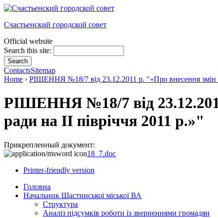
Счастьенский городской совет
Official website
Search this site:
Contacts
Sitemap
Home
›
РІШЕННЯ №18/7 від 23.12.2011 р. "«Про внесення змін в 
РІШЕННЯ №18/7 від 23.12.2011
ради на II півріччя 2011 р.»"
Прикрепленный документ:
18_7.doc
Printer-friendly version
Головна
Начальник Щастинської міської ВА
Структура
Аналіз підсумків роботи із зверненнями громадян