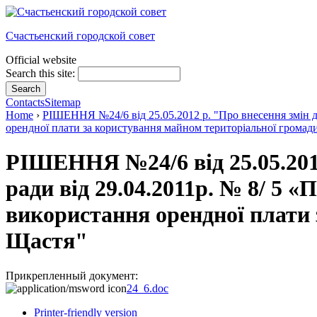
Счастьенский городской совет
Official website
Search this site:
Contacts
Sitemap
Home
›
РІШЕННЯ №24/6 від 25.05.2012 р. "Про внесення змін д
орендної плати за користування майном територіальної громад
РІШЕННЯ №24/6 від 25.05.2012
ради від 29.04.2011р. № 8/ 5 
використання орендної плати 
Щастя"
Прикрепленный документ:
24_6.doc
Printer-friendly version