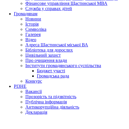
Фінансове управління Щастинської МВА
Служба у справах дітей
Громадянам
Новини
Історія
Символіка
Галерея
Відео
Адреса Щастинської міської ВА
Бібліотека для дорослих
Цивільний захист
Про очищення влади
Інститути громадянського суспільства
Бюджет участі
Громадська рада
Конкурс
РІЗНЕ
Вакансії
Прозорість та підзвітність
Публічна інформація
Антикорупційна діяльність
Декларація