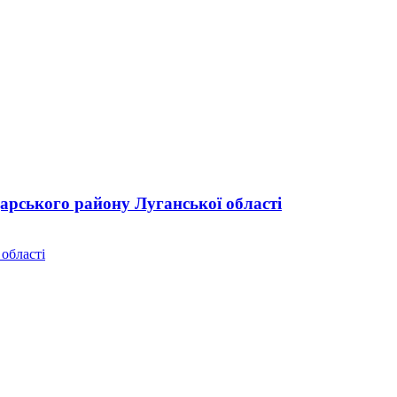
дарського району Луганської області
 області