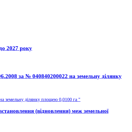
 2027 року
06.2008 за № 040840200022 на земельну ділянку
на земельну ділянку площею 0,0100 га "
встановлення (відновлення) меж земельної