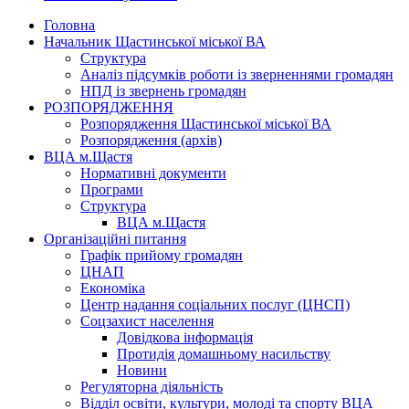
Головна
Начальник Щастинської міської ВА
Структура
Аналіз підсумків роботи із зверненнями громадян
НПД із звернень громадян
РОЗПОРЯДЖЕННЯ
Розпорядження Щастинської міської ВА
Розпорядження (архів)
ВЦА м.Щастя
Нормативні документи
Програми
Структура
ВЦА м.Щастя
Організаційні питання
Графік прийому громадян
ЦНАП
Економіка
Центр надання соціальних послуг (ЦНСП)
Соцзахист населення
Довідкова інформація
Протидія домашньому насильству
Новини
Регуляторна діяльність
Відділ освіти, культури, молоді та спорту ВЦА