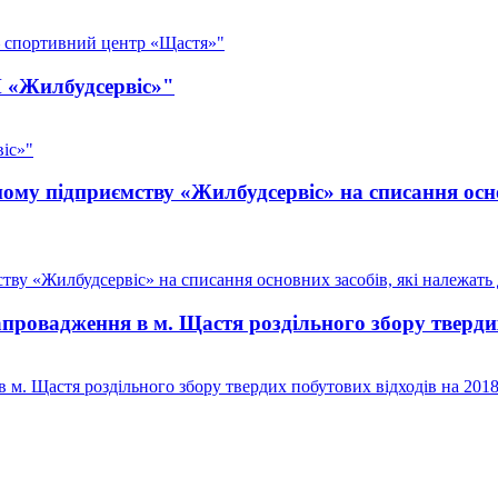
– спортивний центр «Щастя»"
П «Жилбудсервіс»"
іс»"
у підприємству «Жилбудсервіс» на списання осно
у «Жилбудсервіс» на списання основних засобів, які належать д
овадження в м. Щастя роздільного збору твердих
м. Щастя роздільного збору твердих побутових відходів на 201