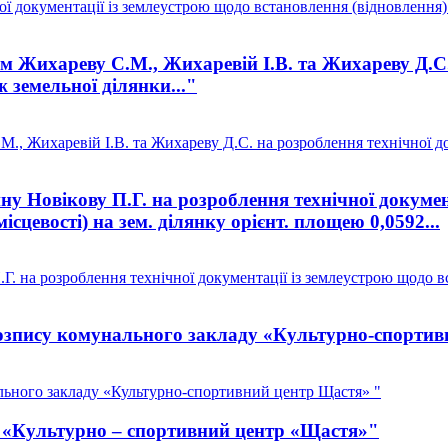
документації із землеустрою щодо встановлення (відновлення) ме
Жихареву С.М., Жихаревій І.В. та Жихареву Д.С. н
 земельної ділянки..."
, Жихаревій І.В. та Жихареву Д.С. на розроблення технічної до
 Новікову П.Г. на розроблення технічної докумен
ісцевості) на зем. ділянку орієнт. площею 0,0592...
 на розроблення технічної документації із землеустрою щодо вс
зпису комунального закладу «Культурно-спортив
ьного закладу «Культурно-спортивний центр Щастя» "
З «Культурно – спортивний центр «Щастя»"