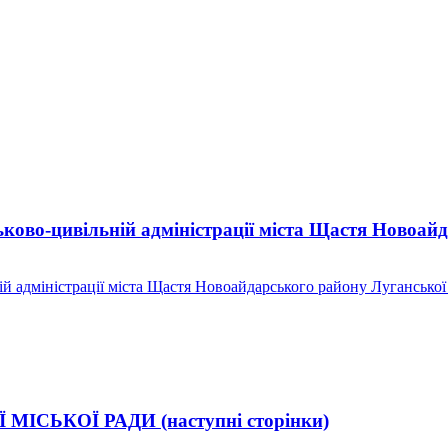
ково-цивільній адміністрації міста Щастя Новоай
й адміністрації міста Щастя Новоайдарського району Луганської
ЬКОЇ РАДИ (наступні сторінки)