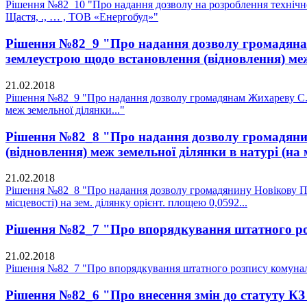
Рішення №82_10 "Про надання дозволу на розроблення технічної 
Щастя, ., … , ТОВ «Енергобуд»"
Рішення №82_9 "Про надання дозволу громадянам 
землеустрою щодо встановлення (відновлення) меж
21.02.2018
Рішення №82_9 "Про надання дозволу громадянам Жихареву С.М.
меж земельної ділянки..."
Рішення №82_8 "Про надання дозволу громадянину
(відновлення) меж земельної ділянки в натурі (на м
21.02.2018
Рішення №82_8 "Про надання дозволу громадянину Новікову П.Г.
місцевості) на зем. ділянку орієнт. площею 0,0592...
Рішення №82_7 "Про впорядкування штатного ро
21.02.2018
Рішення №82_7 "Про впорядкування штатного розпису комунал
Рішення №82_6 "Про внесення змін до статуту К