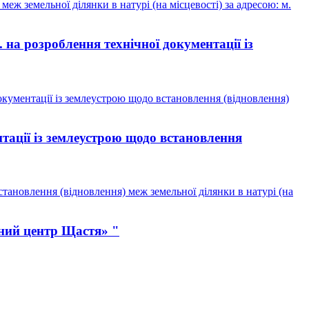
ж земельної ділянки в натурі (на місцевості) за адресою: м.
а розроблення технічної документації із
кументації із землеустрою щодо встановлення (відновлення)
тації із землеустрою щодо встановлення
тановлення (відновлення) меж земельної ділянки в натурі (на
ний центр Щастя» "