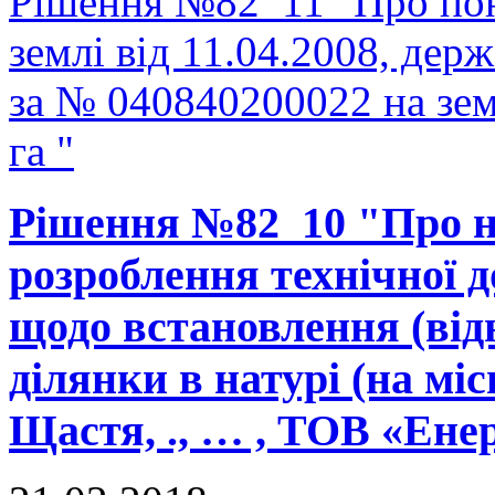
Рішення №82_11 "Про пон
землі від 11.04.2008, держ
за № 040840200022 на зе
га "
Рішення №82_10 "Про н
розроблення технічної д
щодо встановлення (від
ділянки в натурі (на міс
Щастя, ., … , ТОВ «Ене