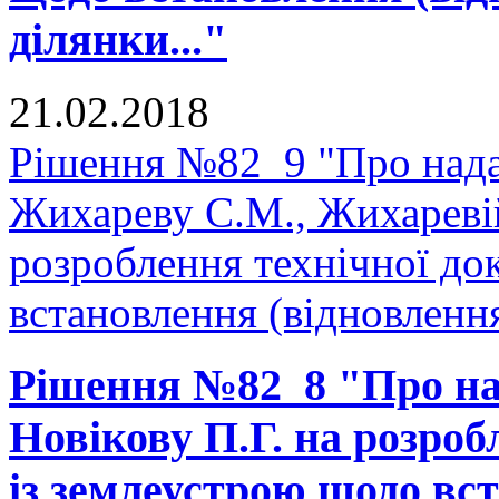
ділянки..."
21.02.2018
Рішення №82_9 "Про нада
Жихареву С.М., Жихаревій
розроблення технічної до
встановлення (відновлення
Рішення №82_8 "Про на
Новікову П.Г. на розроб
із землеустрою щодо вс