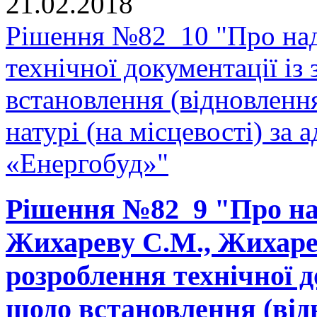
21.02.2018
Рішення №82_10 "Про над
технічної документації і
встановлення (відновленн
натурі (на місцевості) за 
«Енергобуд»"
Рішення №82_9 "Про на
Жихареву С.М., Жихарев
розроблення технічної д
щодо встановлення (від