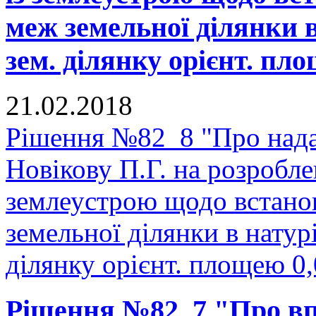
меж земельної ділянки в
зем. ділянку орієнт. пло
21.02.2018
Рішення №82_8 "Про нада
Новікову П.Г. на розробле
землеустрою щодо встано
земельної ділянки в натурі
ділянку орієнт. площею 0,
Рішення №82_7 "Про в