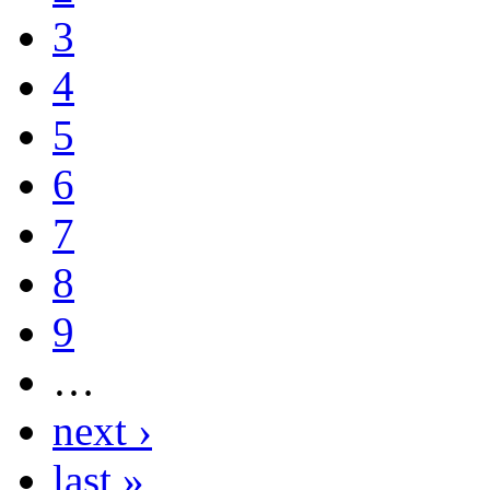
3
4
5
6
7
8
9
…
next ›
last »