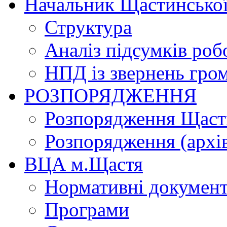
Начальник Щастинської
Структура
Аналіз підсумків роб
НПД із звернень гро
РОЗПОРЯДЖЕННЯ
Розпорядження Щасти
Розпорядження (архі
ВЦА м.Щастя
Нормативні докумен
Програми