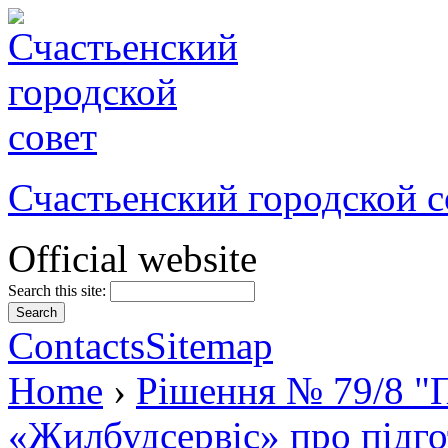
Счастьенский городской с
Official website
Search this site:
Contacts
Sitemap
Home
›
Рішення № 79/8 "П
«Жилбудсервіс» про підго