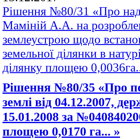
Рішення №80/31 «Про над
Маміній А.А. на розроблен
землеустрою щодо встано
земельної ділянки в натурі
ділянку площею 0,0036га.
Рішення №80/35 «Про п
землі від 04.12.2007, де
15.01.2008 за №04084020
площею 0,0170 га... »