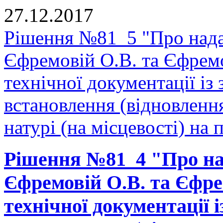
27.12.2017
Рішення №81_5 "Про нада
Єфремовій О.В. та Єфрем
технічної документації і
встановлення (відновленн
натурі (на місцевості) на п
Рішення №81_4 "Про на
Єфремовій О.В. та Єфре
технічної документації 