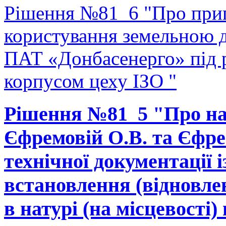
Рішення №81_6 "Про прип
користування земельною 
ПАТ «Донбасенерго» під
корпусом цеху ІЗО "
Рішення №81_5 "Про на
Єфремовій О.В. та Єфре
технічної документації 
встановлення (відновле
в натурі (на місцевості) 