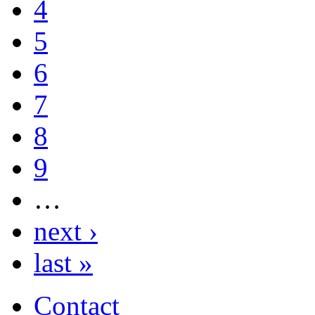
4
5
6
7
8
9
…
next ›
last »
Contact