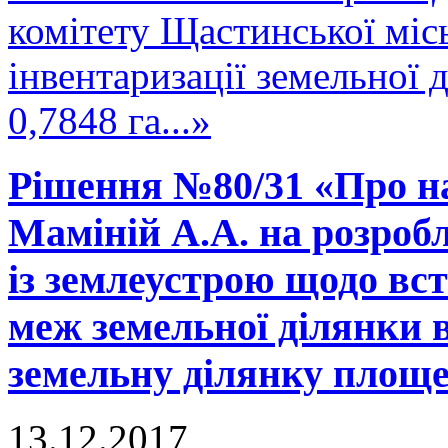
комітету Щастинської міс
інвентаризації земельної
0,7848 га...»
Рішення №80/31 «Про н
Маміній А.А. на розробл
із землеустрою щодо вс
меж земельної ділянки в
земельну ділянку площею
13.12.2017