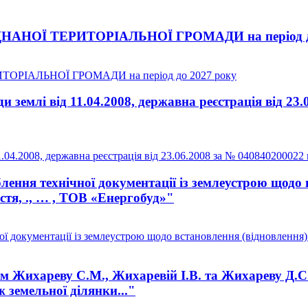
НОЇ ТЕРИТОРІАЛЬНОЇ ГРОМАДИ на період до
РІАЛЬНОЇ ГРОМАДИ на період до 2027 року
землі від 11.04.2008, державна реєстрація від 23.
04.2008, державна реєстрація від 23.06.2008 за № 040840200022 
ення технічної документації із землеустрою щодо 
астя, ., … , ТОВ «Енергобуд»"
документації із землеустрою щодо встановлення (відновлення) ме
Жихареву С.М., Жихаревій І.В. та Жихареву Д.С. н
 земельної ділянки..."