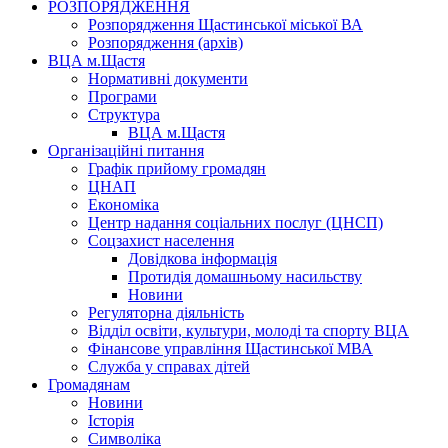
РОЗПОРЯДЖЕННЯ
Розпорядження Щастинської міської ВА
Розпорядження (архів)
ВЦА м.Щастя
Нормативні документи
Програми
Структура
ВЦА м.Щастя
Організаційні питання
Графік прийому громадян
ЦНАП
Економіка
Центр надання соціальних послуг (ЦНСП)
Соцзахист населення
Довідкова інформація
Протидія домашньому насильству
Новини
Регуляторна діяльність
Відділ освіти, культури, молоді та спорту ВЦА
Фінансове управління Щастинської МВА
Служба у справах дітей
Громадянам
Новини
Історія
Символіка