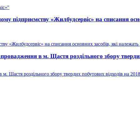
іс»"
у підприємству «Жилбудсервіс» на списання осно
у «Жилбудсервіс» на списання основних засобів, які належать д
овадження в м. Щастя роздільного збору твердих
м. Щастя роздільного збору твердих побутових відходів на 201