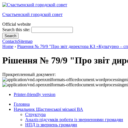
Счастьенский городской совет
Official website
Search this site:
Contacts
Sitemap
Home
›
Рішення № 79/9 "Про звіт директора КЗ «Культурно – 
Рішення № 79/9 "Про звіт ди
Прикрепленный документ:
Printer-friendly version
Головна
Начальник Щастинської міської ВА
Структура
Аналіз підсумків роботи із зверненнями громадян
НПД із звернень громадян