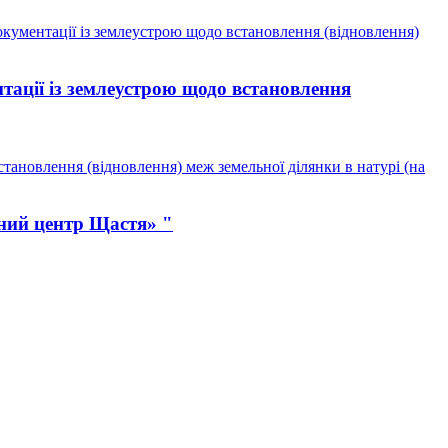
кументації із землеустрою щодо встановлення (відновлення)
тації із землеустрою щодо встановлення
тановлення (відновлення) меж земельної ділянки в натурі (на
ний центр Щастя» "