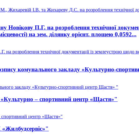
, Жихаревій І.В. та Жихареву Д.С. на розроблення технічної до
 Новікову П.Г. на розроблення технічної докумен
ісцевості) на зем. ділянку орієнт. площею 0,0592...
 на розроблення технічної документації із землеустрою щодо вс
зпису комунального закладу «Культурно-спортив
ьного закладу «Культурно-спортивний центр Щастя» "
З «Культурно – спортивний центр «Щастя»"
– спортивний центр «Щастя»"
П «Жилбудсервіс»"