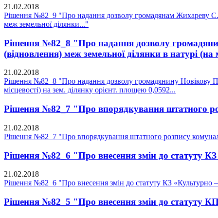
21.02.2018
Рішення №82_9 "Про надання дозволу громадянам Жихареву С.М.
меж земельної ділянки..."
Рішення №82_8 "Про надання дозволу громадянину
(відновлення) меж земельної ділянки в натурі (на м
21.02.2018
Рішення №82_8 "Про надання дозволу громадянину Новікову П.Г.
місцевості) на зем. ділянку орієнт. площею 0,0592...
Рішення №82_7 "Про впорядкування штатного ро
21.02.2018
Рішення №82_7 "Про впорядкування штатного розпису комунал
Рішення №82_6 "Про внесення змін до статуту К
21.02.2018
Рішення №82_6 "Про внесення змін до статуту КЗ «Культурно 
Рішення №82_5 "Про внесення змін до статуту К