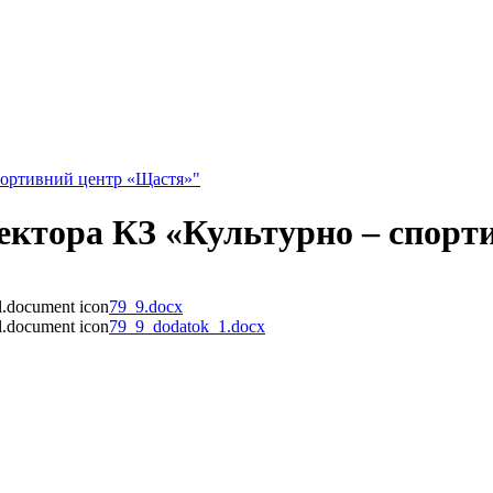
спортивний центр «Щастя»"
ректора КЗ «Культурно – спор
79_9.docx
79_9_dodatok_1.docx