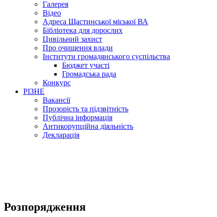
Галерея
Відео
Адреса Щастинської міської ВА
Бібліотека для дорослих
Цивільний захист
Про очищення влади
Інститути громадянського суспільства
Бюджет участі
Громадська рада
Конкурс
РІЗНЕ
Вакансії
Прозорість та підзвітність
Публічна інформація
Антикорупційна діяльність
Декларація
Розпорядження