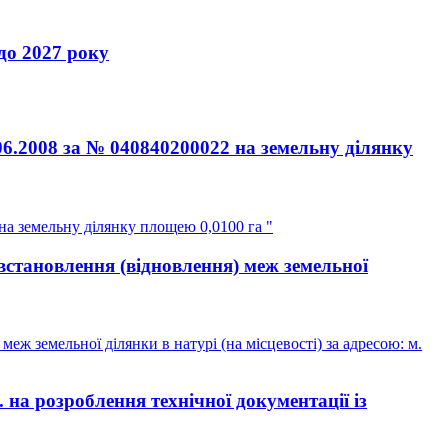
 2027 року
06.2008 за № 040840200022 на земельну ділянку
на земельну ділянку площею 0,0100 га "
встановлення (відновлення) меж земельної
ж земельної ділянки в натурі (на місцевості) за адресою: м.
а розроблення технічної документації із