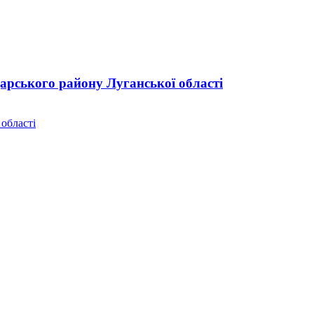
дарського району Луганської області
 області