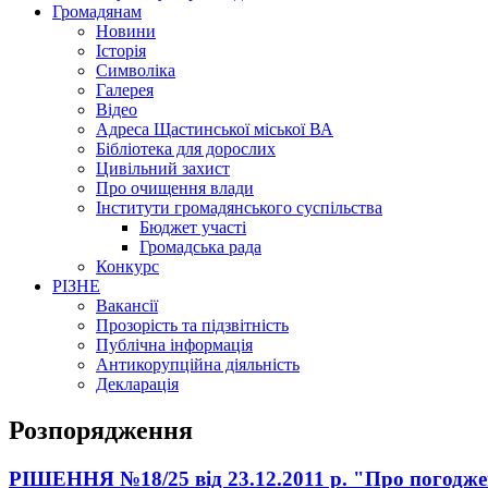
Громадянам
Новини
Історія
Символіка
Галерея
Відео
Адреса Щастинської міської ВА
Бібліотека для дорослих
Цивільний захист
Про очищення влади
Інститути громадянського суспільства
Бюджет участі
Громадська рада
Конкурс
РІЗНЕ
Вакансії
Прозорість та підзвітність
Публічна інформація
Антикорупційна діяльність
Декларація
Розпорядження
РІШЕННЯ №18/25 від 23.12.2011 р. "Про погодже