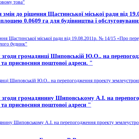
овому това"
змін до рішення Щастинської міської ради від 19.
 площею 0.0609 га для будівництва і обслуговуван
ня Щастинської міської ради від 19.08.2011р. № 14/15 «Про пере
лого будинк"
 згоди громадянці Шиповській Ю.О.. на перепогод
 та присвоєння поштової адреси. "
нці Шиповській Ю.О.. на перепогодження проекту землеустрою щ
 згоди громадянину Шиповському А.І. на перепого
я та присвоєння поштової адреси "
нину Шиповському А.І. на перепогодження проекту землеустрою 