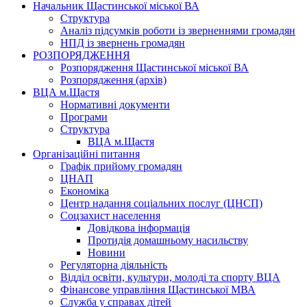
Начальник Щастинської міської ВА
Структура
Аналіз підсумків роботи із зверненнями громадян
НПД із звернень громадян
РОЗПОРЯДЖЕННЯ
Розпорядження Щастинської міської ВА
Розпорядження (архів)
ВЦА м.Щастя
Нормативні документи
Програми
Структура
ВЦА м.Щастя
Організаційні питання
Графік прийому громадян
ЦНАП
Економіка
Центр надання соціальних послуг (ЦНСП)
Соцзахист населення
Довідкова інформація
Протидія домашньому насильству
Новини
Регуляторна діяльність
Відділ освіти, культури, молоді та спорту ВЦА
Фінансове управління Щастинської МВА
Служба у справах дітей