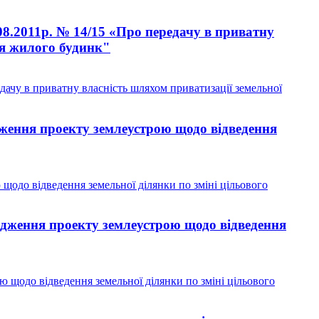
08.2011р. № 14/15 «Про передачу в приватну
ня жилого будинк"
дачу в приватну власність шляхом приватизації земельної
ження проекту землеустрою щодо відведення
одо відведення земельної ділянки по зміні цільового
дження проекту землеустрою щодо відведення
щодо відведення земельної ділянки по зміні цільового