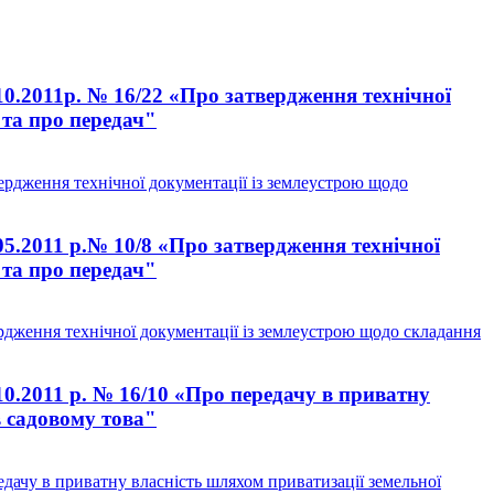
10.2011р. № 16/22 «Про затвердження технічної
 та про передач"
ердження технічної документації із землеустрою щодо
05.2011 р.№ 10/8 «Про затвердження технічної
 та про передач"
рдження технічної документації із землеустрою щодо складання
10.2011 р. № 16/10 «Про передачу в приватну
в садовому това"
едачу в приватну власність шляхом приватизації земельної