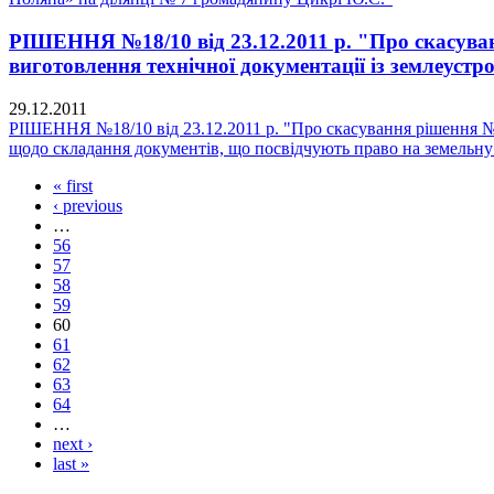
РІШЕННЯ №18/10 від 23.12.2011 р. "Про скасуванн
виготовлення технічної документації із землеуст
29.12.2011
РІШЕННЯ №18/10 від 23.12.2011 р. "Про скасування рішення № 4
щодо складання документів, що посвідчують право на земельну
« first
‹ previous
…
56
57
58
59
60
61
62
63
64
…
next ›
last »