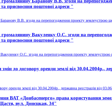
 громадянину Баранову В.В. згоди на перепогодже
я та присвоєння поштової адреси "
аранову В.В. згоди на перепогодження проекту землеустрою щод
 громадянину Вакуленку О.С. згоди на перепогодж
я та присвоєння поштової адреси "
акуленку О.С. згоди на перепогодження проекту землеустрою що
мін до договору оренди землі від 30.04.2004р., дер
ору оренди землі від 30.04.2004р., державна реєстрація від 03.0
ння ВАТ «Донбасенерго» права користування земе
Щастя, вул. Донєцкая, 34"