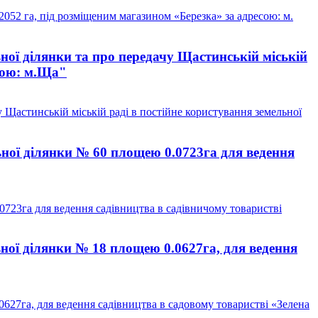
2 га, під розміщеним магазином «Березка» за адресою: м.
ої ділянки та про передачу Щастинській міській
есою: м.Ща"
Щастинській міській раді в постійне користування земельної
ної ділянки № 60 площею 0.0723га для ведення
0723га для ведення садівництва в садівничому товаристві
ної ділянки № 18 площею 0.0627га, для ведення
627га, для ведення садівництва в садовому товаристві «Зелена