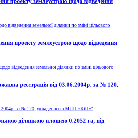
ння проекту землеустрою щодо відведення
о відведення земельної ділянки по зміні цільового
ення проекту землеустрою щодо відведення
до відведення земельної ділянки по зміні цільового
жавна реєстрація від 03.06.2004р. за № 120,
6.2004р. за № 120, укладеного з МПП «КіП»"
льною ділянкою площею 0.2052 га, під