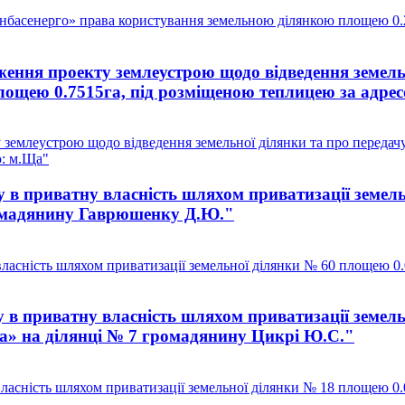
асенерго» права користування земельною ділянкою площею 0.205
ення проекту землеустрою щодо відведення земельн
площею 0.7515га, під розміщеною теплицею за адр
землеустрою щодо відведення земельної ділянки та про передачу 
ю: м.Ща"
 в приватну власність шляхом приватизації земель
ромадянину Гаврюшенку Д.Ю."
ласність шляхом приватизації земельної ділянки № 60 площею 0.
 в приватну власність шляхом приватизації земель
на» на ділянці № 7 громадянину Цикрі Ю.С."
асність шляхом приватизації земельної ділянки № 18 площею 0.0