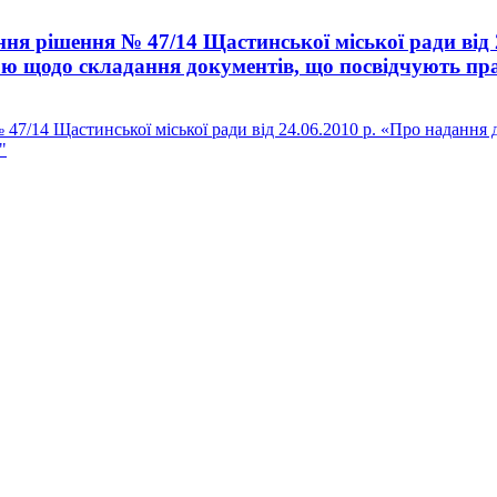
я рішення № 47/14 Щастинської міської ради від 
рою щодо складання документів, що посвідчують пр
7/14 Щастинської міської ради від 24.06.2010 р. «Про надання д
"