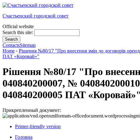
Счастьенский городской совет
Official website
Search this site:
Contacts
Sitemap
Home
›
Рішення №80/17 "Про внесення змін до договорів оренд
ПАТ «Коровай»"
Рішення №80/17 "Про внесення 
040840200007, № 040840200010
040840200005 ПАТ «Коровай»
Прикрепленный документ:
Printer-friendly version
Головна