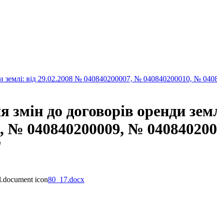
и землі: від 29.02.2008 № 040840200007, № 040840200010, № 040
змін до договорів оренди земл
, № 040840200009, № 0408402000
"
80_17.docx