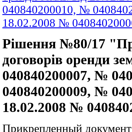
040840200010, № 0408402
18.02.2008 № 040840200
Рішення №80/17 "Пр
договорів оренди зем
040840200007, № 04
040840200009, № 040
18.02.2008 № 04084
Прикрепленный документ