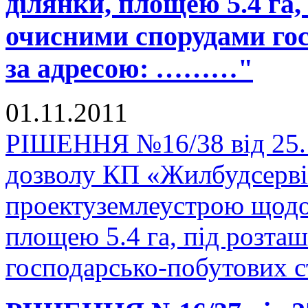
ділянки, площею 5.4 га
очисними спорудами гос
за адресою: ………"
01.11.2011
РІШЕННЯ №16/38 від 25.1
дозволу КП «Жилбудсерві
проектуземлеустрою щодо 
площею 5.4 га, під розт
господарсько-побутових 