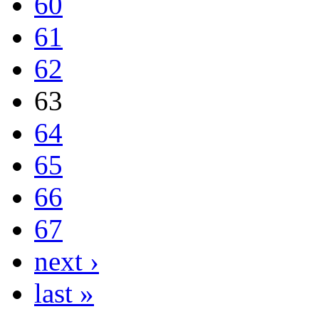
60
61
62
63
64
65
66
67
next ›
last »