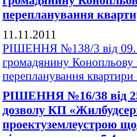
громадянину Конопльову
перепланування кварти
11.11.2011
РІШЕННЯ №138/3 від 09.1
громадянину Конопльову 
перепланування квартири
РІШЕННЯ №16/38 від 25
дозволу КП «Жилбудсерв
проектуземлеустрою щод