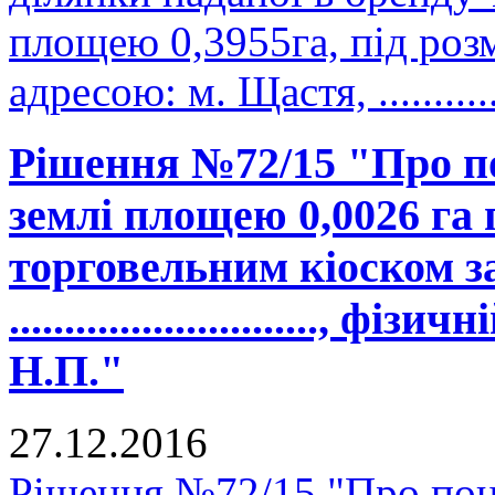
площею 0,3955га, під роз
адресою: м. Щастя, .............
Рішення №72/15 "Про п
землі площею 0,0026 га
торговельним кіоском з
............................,
Н.П."
27.12.2016
Рішення №72/15 "Про пон