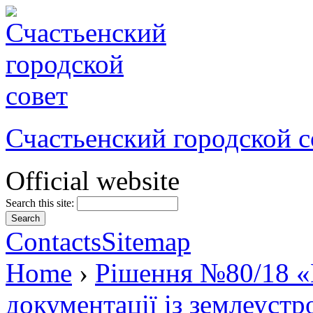
Счастьенский городской с
Official website
Search this site:
Contacts
Sitemap
Home
›
Рішення №80/18 «
документації із землеустр