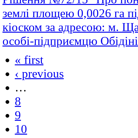
землі площею 0,0026 га п
кіоском за адресою: м. Щастя, .
особі-підприємцю Обідіні
« first
‹ previous
…
8
9
10