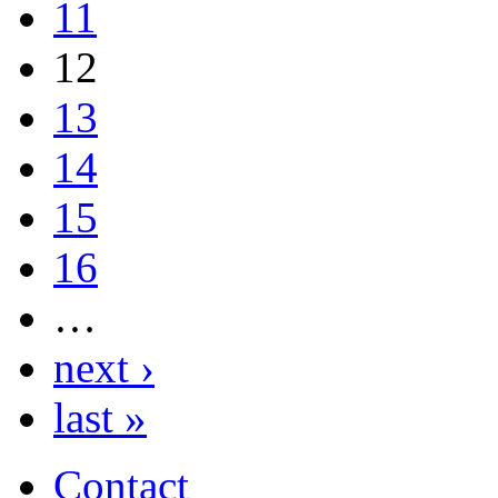
11
12
13
14
15
16
…
next ›
last »
Contact