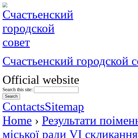
Счастьенский городской с
Official website
Search this site:
Contacts
Sitemap
Home
›
Результати поімен
міської ради VI скликання