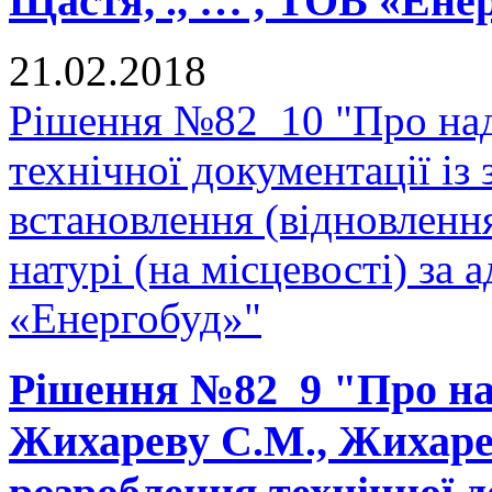
Щастя, ., … , ТОВ «Ене
21.02.2018
Рішення №82_10 "Про над
технічної документації і
встановлення (відновленн
натурі (на місцевості) за 
«Енергобуд»"
Рішення №82_9 "Про на
Жихареву С.М., Жихарев