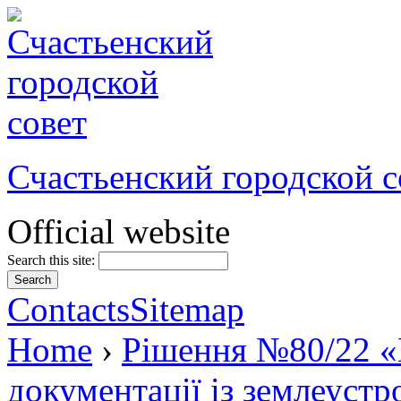
Счастьенский городской с
Official website
Search this site:
Contacts
Sitemap
Home
›
Рішення №80/22 «
документації із землеуст