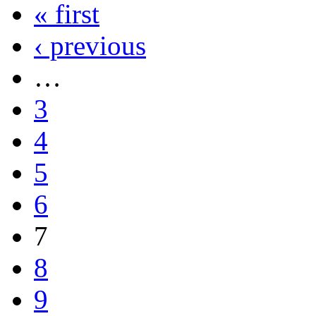
« first
‹ previous
…
3
4
5
6
7
8
9