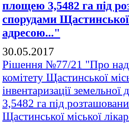
площею 3,5482 га під р
спорудами Щастинської 
адресою..."
30.05.2017
Рішення №77/21 "Про над
комітету Щастинської міс
інвентаризації земельної
3,5482 га під розташован
Щастинської міської лікарн