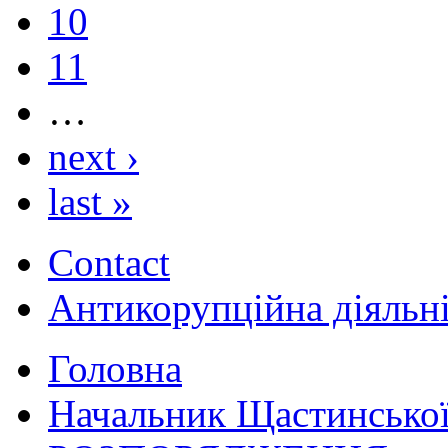
10
11
…
next ›
last »
Contact
Антикорупційна діяльн
Головна
Начальник Щастинської