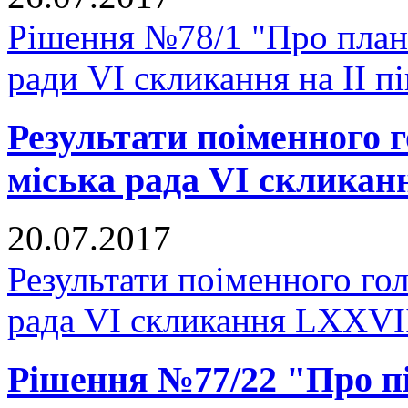
Рішення №78/1 "Про план
ради VI скликання на II п
Результати поіменного
міська рада VI скликан
20.07.2017
Результати поіменного го
рада VI скликання LXXVІІ
Рішення №77/22 "Про пі