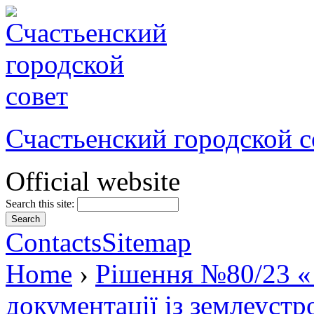
Счастьенский городской с
Official website
Search this site:
Contacts
Sitemap
Home
›
Рішення №80/23 « 
документації із землеуст