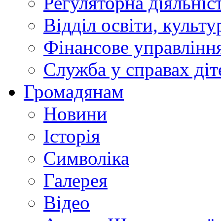
Регуляторна діяльніс
Відділ освіти, культ
Фінансове управлін
Служба у справах діт
Громадянам
Новини
Історія
Символіка
Галерея
Відео