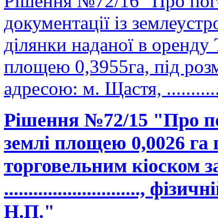
Рішення №72/16 "Про пог
документації із землеуст
ділянки наданої в оренд
площею 0,3955га, під роз
адресою: м. Щастя, .............
Рішення №72/15 "Про п
землі площею 0,0026 га
торговельним кіоском з
............................,
Н.П."