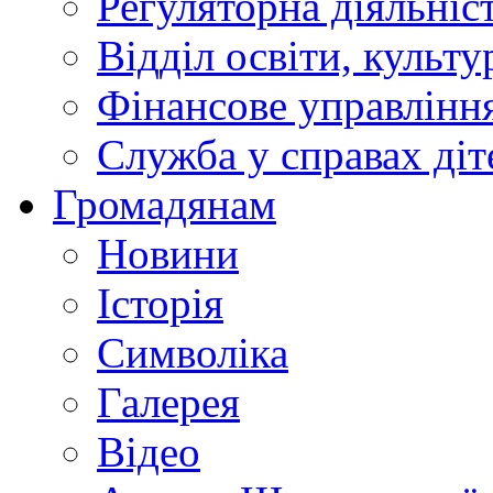
Регуляторна діяльніс
Відділ освіти, культ
Фінансове управлін
Служба у справах діт
Громадянам
Новини
Історія
Символіка
Галерея
Відео