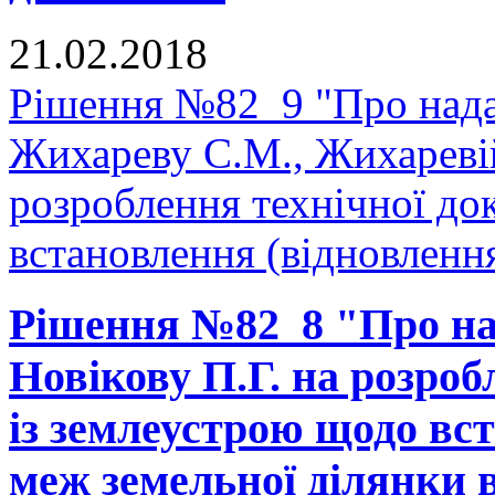
21.02.2018
Рішення №82_9 "Про нада
Жихареву С.М., Жихаревій
розроблення технічної до
встановлення (відновлення
Рішення №82_8 "Про на
Новікову П.Г. на розроб
із землеустрою щодо вс
меж земельної ділянки в