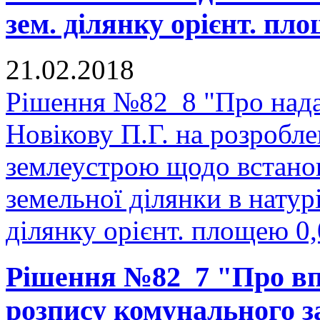
зем. ділянку орієнт. пло
21.02.2018
Рішення №82_8 "Про нада
Новікову П.Г. на розробле
землеустрою щодо встано
земельної ділянки в натурі
ділянку орієнт. площею 0,
Рішення №82_7 "Про в
розпису комунального з