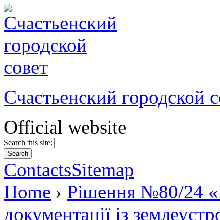
Счастьенский городской с
Official website
Search this site:
Contacts
Sitemap
Home
›
Рішення №80/24 «
документації із землеуст