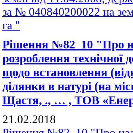
за № 040840200022 на зе
га "
Рішення №82_10 "Про н
розроблення технічної д
щодо встановлення (від
ділянки в натурі (на міс
Щастя, ., … , ТОВ «Ене
21.02.2018
Рішення №82_10 "Про над