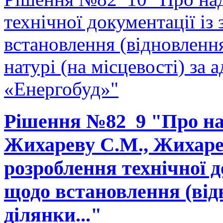
технічної документації і
встановлення (відновленн
натурі (на місцевості) за 
«Енергобуд»"
Рішення №82_9 "Про на
Жихареву С.М., Жихарев
розроблення технічної д
щодо встановлення (від
ділянки..."