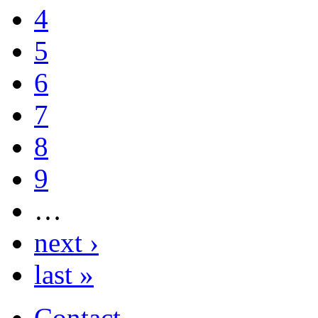
4
5
6
7
8
9
…
next ›
last »
Contact