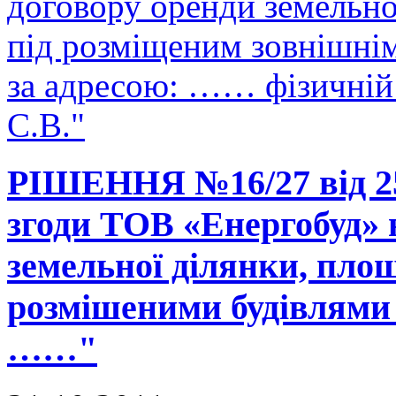
договору оренди земельно
під розміщеним зовнішні
за адресою: …… фізичній
С.В."
РІШЕННЯ №16/27 від 25
згоди ТОВ «Енергобуд» 
земельної ділянки, площ
розмішеними будівлями 
……"