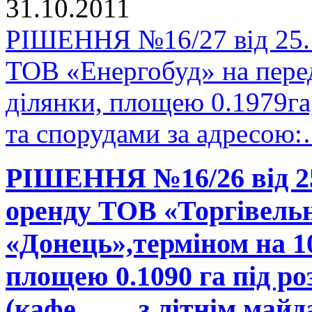
31.10.2011
РІШЕННЯ №16/27 від 25.1
ТОВ «Енергобуд» на перед
ділянки, площею 0.1979га
та спорудами за адресо
РІШЕННЯ №16/26 від 25.
оренду ТОВ «Торгівель
«Донець»,терміном на 1
площею 0.1090 га під 
(кафе…… з літнім майд