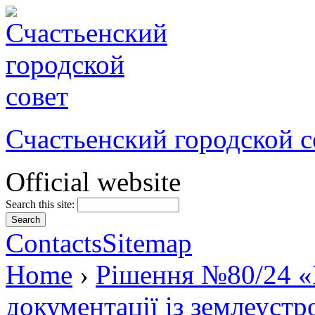
Счастьенский городской с
Official website
Search this site:
Contacts
Sitemap
Home
›
Рішення №80/24 «
документації із землеуст