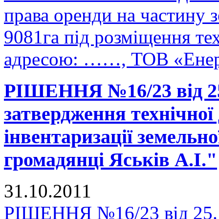
права оренди на частину 
9081га під розміщення те
адресою: ……, ТОВ «Енер
РІШЕННЯ №16/23 від 25
затвердження технічної 
інвентаризації земельно
громадянці Яськів А.І."
31.10.2011
РІШЕННЯ №16/23 від 25.1