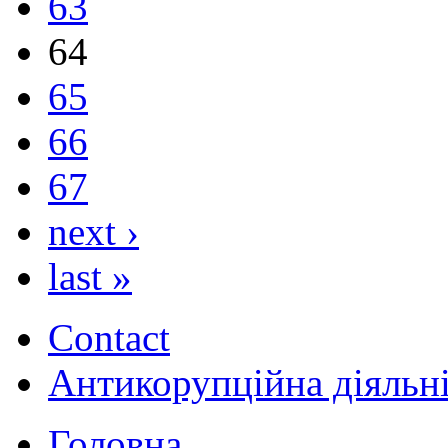
63
64
65
66
67
next ›
last »
Contact
Антикорупційна діяльн
Головна