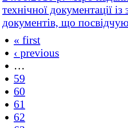
технічної документації і
документів, що посвідчую
« first
‹ previous
…
59
60
61
62