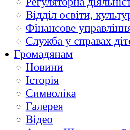
Регуляторна діяльніс
Відділ освіти, культ
Фінансове управлін
Служба у справах діт
Громадянам
Новини
Історія
Символіка
Галерея
Відео