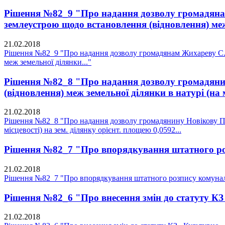
Рішення №82_9 "Про надання дозволу громадянам 
землеустрою щодо встановлення (відновлення) меж
21.02.2018
Рішення №82_9 "Про надання дозволу громадянам Жихареву С.М.
меж земельної ділянки..."
Рішення №82_8 "Про надання дозволу громадянину
(відновлення) меж земельної ділянки в натурі (на м
21.02.2018
Рішення №82_8 "Про надання дозволу громадянину Новікову П.Г.
місцевості) на зем. ділянку орієнт. площею 0,0592...
Рішення №82_7 "Про впорядкування штатного ро
21.02.2018
Рішення №82_7 "Про впорядкування штатного розпису комунал
Рішення №82_6 "Про внесення змін до статуту К
21.02.2018