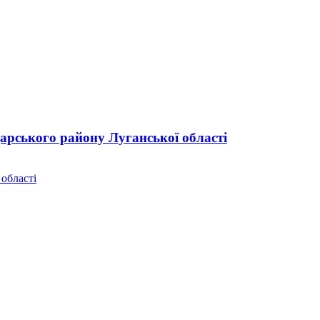
дарського району Луганської області
 області