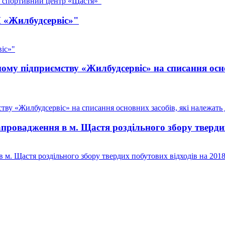
– спортивний центр «Щастя»"
П «Жилбудсервіс»"
іс»"
у підприємству «Жилбудсервіс» на списання осно
у «Жилбудсервіс» на списання основних засобів, які належать д
овадження в м. Щастя роздільного збору твердих
м. Щастя роздільного збору твердих побутових відходів на 201