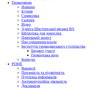
Громадянам
Новини
Історія
Символіка
Галерея
Відео
Адреса Щастинської міської ВА
Бібліотека для дорослих
Цивільний захист
Про очищення влади
Інститути громадянського суспільства
Бюджет участі
Громадська рада
Конкурс
РІЗНЕ
Вакансії
Прозорість та підзвітність
Публічна інформація
Антикорупційна діяльність
Декларація