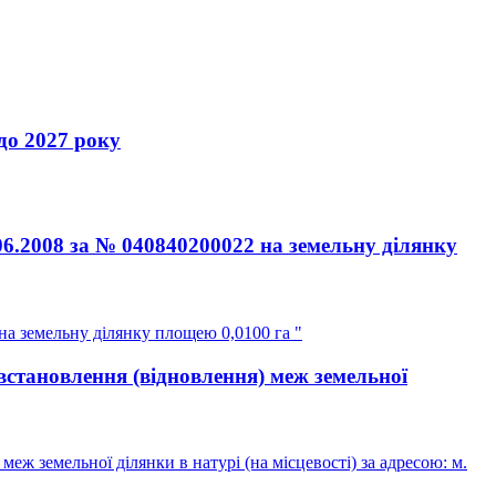
 2027 року
06.2008 за № 040840200022 на земельну ділянку
на земельну ділянку площею 0,0100 га "
встановлення (відновлення) меж земельної
ж земельної ділянки в натурі (на місцевості) за адресою: м.