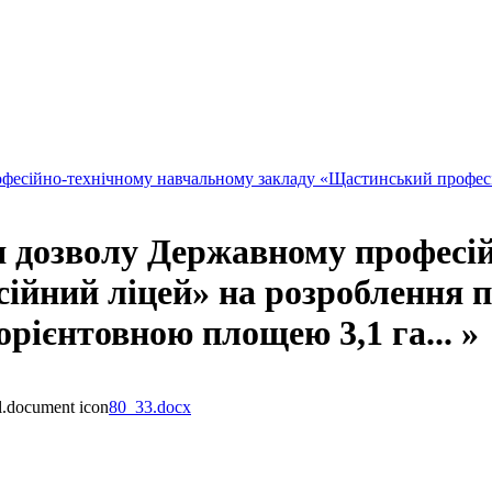
фесійно-технічному навчальному закладу «Щастинський професі
 дозволу Державному професі
ійний ліцей» на розроблення 
орієнтовною площею 3,1 га... »
80_33.docx