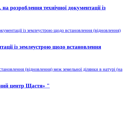
а розроблення технічної документації із
кументації із землеустрою щодо встановлення (відновлення)
тації із землеустрою щодо встановлення
тановлення (відновлення) меж земельної ділянки в натурі (на
ний центр Щастя» "