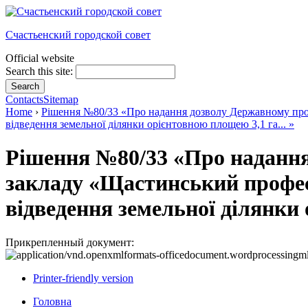
Счастьенский городской совет
Official website
Search this site:
Contacts
Sitemap
Home
›
Рішення №80/33 «Про надання дозволу Державному про
відведення земельної ділянки орієнтовною площею 3,1 га... »
Рішення №80/33 «Про надання
закладу «Щастинський профес
відведення земельної ділянки 
Прикрепленный документ:
Printer-friendly version
Головна