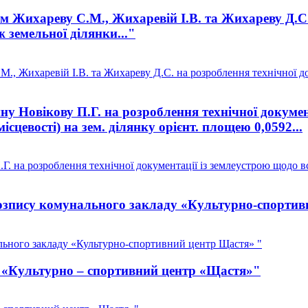
Жихареву С.М., Жихаревій І.В. та Жихареву Д.С. н
 земельної ділянки..."
, Жихаревій І.В. та Жихареву Д.С. на розроблення технічної до
 Новікову П.Г. на розроблення технічної докумен
ісцевості) на зем. ділянку орієнт. площею 0,0592...
 на розроблення технічної документації із землеустрою щодо вс
зпису комунального закладу «Культурно-спортив
ьного закладу «Культурно-спортивний центр Щастя» "
З «Культурно – спортивний центр «Щастя»"