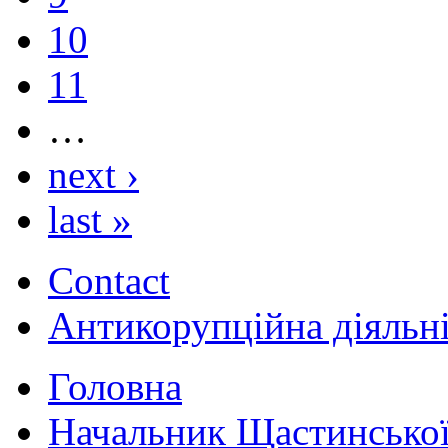
10
11
…
next ›
last »
Contact
Антикорупційна діяльн
Головна
Начальник Щастинської