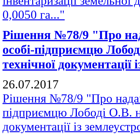
інвентаризації земельної
0,0050 га..."
Рішення №78/9 "Про над
особі-підприємцю Лобод
технічної документації 
26.07.2017
Рішення №78/9 "Про надан
підприємцю Лободі О.В. н
документації із землеустр