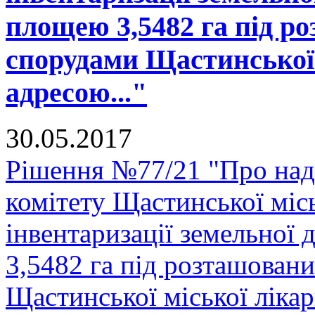
площею 3,5482 га під р
спорудами Щастинської 
адресою..."
30.05.2017
Рішення №77/21 "Про над
комітету Щастинської міс
інвентаризації земельної
3,5482 га під розташован
Щастинської міської лікарн