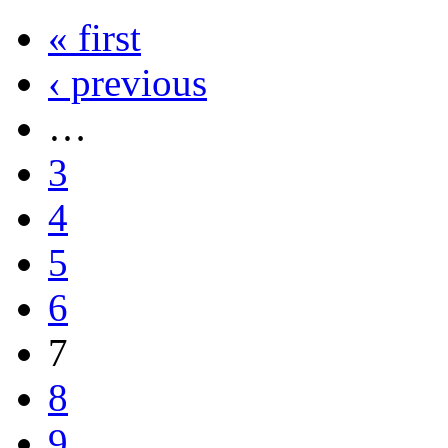
« first
‹ previous
…
3
4
5
6
7
8
9