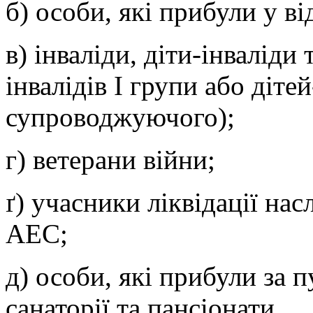
б) особи, які прибули у в
в) інваліди, діти-інвалід
інвалідів І групи або діте
супроводжуючого);
г) ветерани війни;
ґ) учасники ліквідації нас
АЕС;
д) особи, які прибули за 
санаторії та пансіонати.