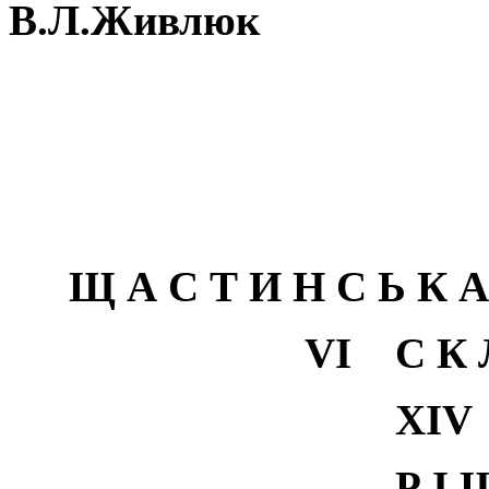
В.Л.Живлюк
Щ А С Т И Н С Ь К
VI
С К Л
Х
IV
Р І 