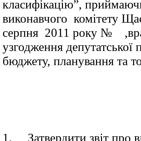
класифікацію”, приймаюч
виконавчого комітету Щас
серпня 2011 року № ,вр
узгодження депутатської п
бюджету, планування та то
ВИРІШ
1. Затвердити звіт про в