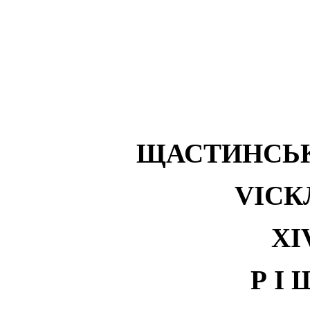
ЩАСТИНСЬК
VI
СК
XI
Р І 