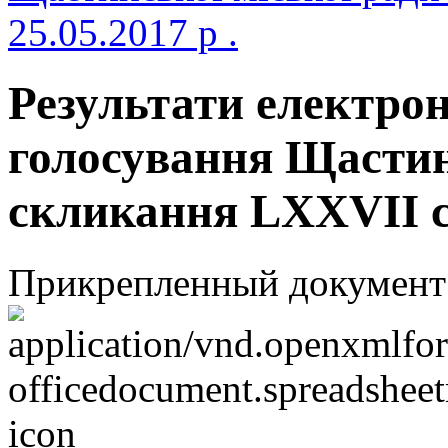
25.05.2017 р .
Результати електро
голосування Щастинс
скликання LXXVII се
Прикрепленный документ