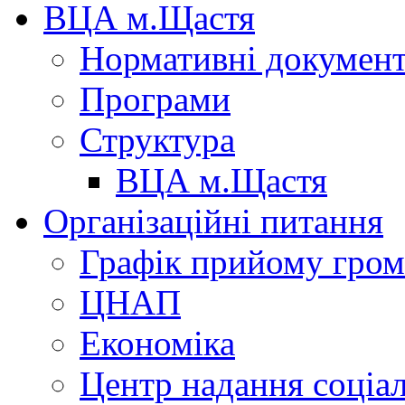
ВЦА м.Щастя
Нормативні докумен
Програми
Структура
ВЦА м.Щастя
Організаційні питання
Графік прийому гро
ЦНАП
Економіка
Центр надання соціа