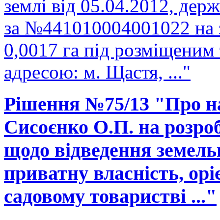
землі від 05.04.2012, держ
за №441010004001022 на 
0,0017 га під розміщеним
адресою: м. Щастя, ..."
Рішення №75/13 "Про н
Сисоєнко О.П. на розро
щодо відведення земельно
приватну власність, ор
садовому товаристві ..."