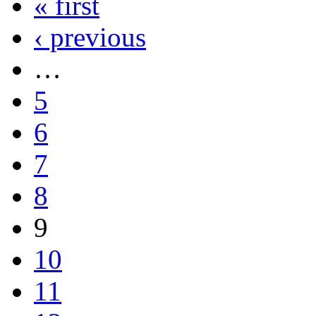
« first
‹ previous
…
5
6
7
8
9
10
11