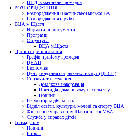
НПД із звернень громадян
РОЗПОРЯДЖЕННЯ
Розпорядження Щастинської міської ВА
Розпорядження (архів)
ВЦА м.Щастя
Нормативні документи
Програми
Структура
ВЦА м.Щастя
Організаційні питання
Графік прийому громадян
ЦНАП
Економіка
Центр надання соціальних послуг (ЦНСП)
Соцзахист населення
Довідкова інформація
Протидія домашньому насильству
Новини
Регуляторна діяльність
Відділ освіти, культури, молоді та спорту ВЦА
Фінансове управління Щастинської МВА
Служба у справах дітей
Громадянам
Новини
Історія