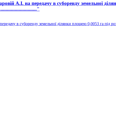
вій А.І. на передачу в суборенду земельної діля
..................."
ередачу в суборенду земельної ділянки площею 0,0053 га під ро