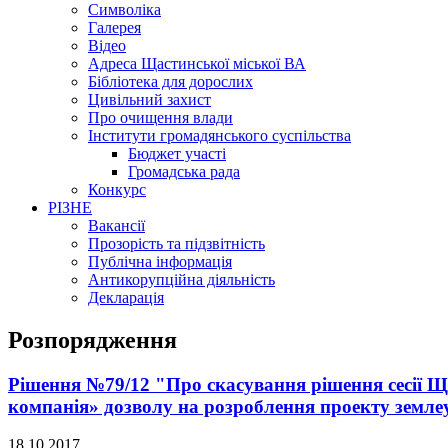
Символіка
Галерея
Відео
Адреса Щастинської міської ВА
Бібліотека для дорослих
Цивільний захист
Про очищення влади
Інститути громадянського суспільства
Бюджет участі
Громадська рада
Конкурс
РІЗНЕ
Вакансії
Прозорість та підзвітність
Публічна інформація
Антикорупційна діяльність
Декларація
Розпорядження
Рішення №79/12 "Про скасування рішення сесії Щ
компанія» дозволу на розроблення проекту землеу
18.10.2017