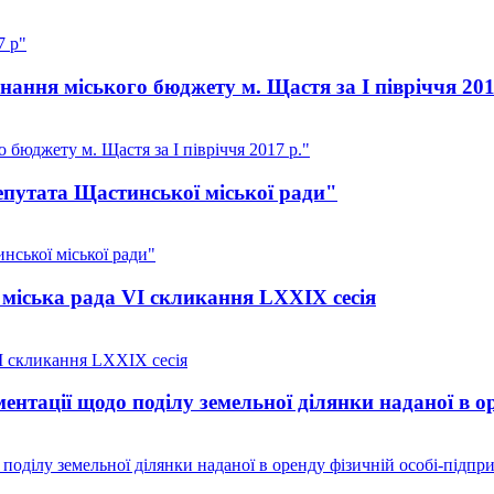
7 р"
ання міського бюджету м. Щастя за I півріччя 201
бюджету м. Щастя за I півріччя 2017 р."
путата Щастинської міської ради"
ської міської ради"
міська рада VI скликання LXXIX сесія
I скликання LXXIX сесія
нтації щодо поділу земельної ділянки наданої в о
оділу земельної ділянки наданої в оренду фізичній особі-підпр