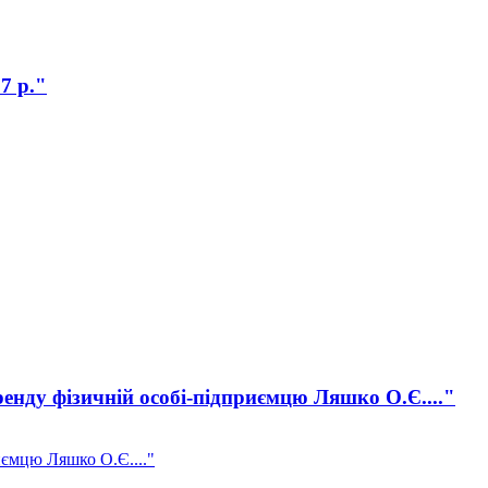
7 р."
ренду фізичній особі-підприємцю Ляшко О.Є...."
иємцю Ляшко О.Є...."