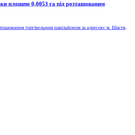
нки площею 0,0053 га під розташованим
зташованим торгівельним павільйоном за адресою: м. Щастя,