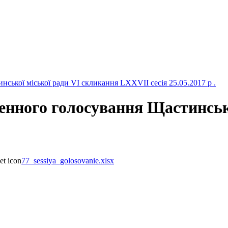
ської міської ради VI скликання LXXVII сесія 25.05.2017 р .
енного голосування Щастинськ
77_sessiya_golosovanie.xlsx