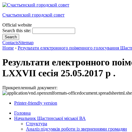
Счастьенский городской совет
Official website
Search this site:
Contacts
Sitemap
Home
›
Результати електронного поіменного голосування Щастин
Результати електронного поім
LXXVII сесія 25.05.2017 р .
Прикрепленный документ:
Printer-friendly version
Головна
Начальник Щастинської міської ВА
Структура
Аналіз підсумків роботи із зверненнями громадян