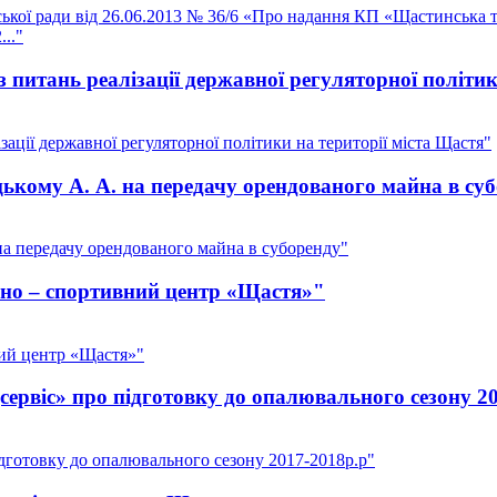
ської ради від 26.06.2013 № 36/6 «Про надання КП «Щастинська 
.."
з питань реалізації державної регуляторної політи
зації державної регуляторної політики на території міста Щастя"
ькому А. А. на передачу орендованого майна в су
а передачу орендованого майна в суборенду"
рно – спортивний центр «Щастя»"
ний центр «Щастя»"
ервіс» про підготовку до опалювального сезону 2
дготовку до опалювального сезону 2017-2018р.р"