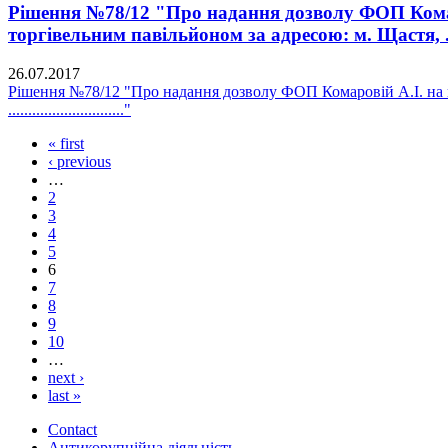
Рішення №78/12 "Про надання дозволу ФОП Комаро
торгівельним павільйоном за адресою: м. Щастя, ..........
26.07.2017
Рішення №78/12 "Про надання дозволу ФОП Комаровій А.І. на п
............................."
« first
‹ previous
…
2
3
4
5
6
7
8
9
10
…
next ›
last »
Contact
Антикорупційна діяльність