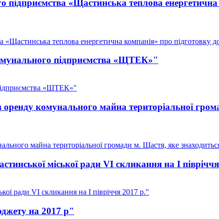
го підприємства «Щастинська теплова енергетична
а «Щастинська теплова енергетична компанія» про підготовку до
 комунального підприємства «ЩТЕК»"
 підприємства «ЩТЕК»"
в оренду комунального майна територіальної грома
ального майна територіальної громади м. Щастя, яке знаходитьс
тинської міської ради VI скликання на I півріччя
ої ради VI скликання на I півріччя 2017 р."
юджету на 2017 р"