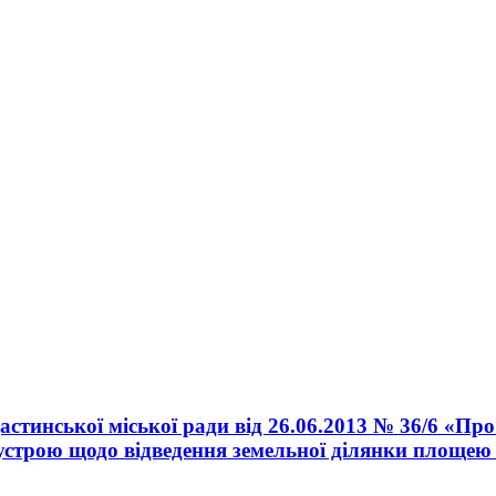
астинської міської ради від 26.06.2013 № 36/6 «П
строю щодо відведення земельної ділянки площею 0