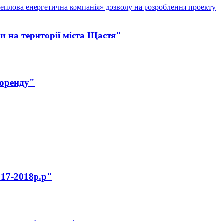
теплова енергетична компанія» дозволу на розроблення проекту
ки на території міста Щастя"
боренду"
017-2018р.р"