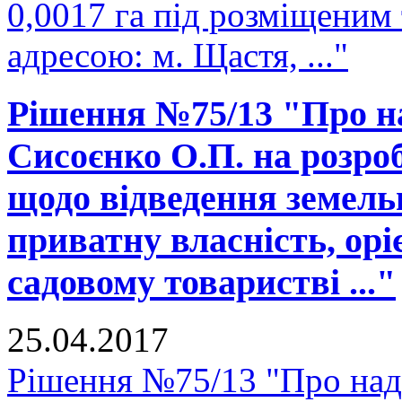
0,0017 га під розміщеним
адресою: м. Щастя, ..."
Рішення №75/13 "Про н
Сисоєнко О.П. на розро
щодо відведення земельно
приватну власність, ор
садовому товаристві ..."
25.04.2017
Рішення №75/13 "Про над