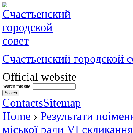
Счастьенский городской с
Official website
Search this site:
Contacts
Sitemap
Home
›
Результати поімен
міської ради VI скликання