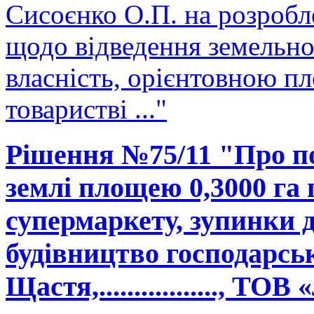
Сисоєнко О.П. на розробл
щодо відведення земельної
власність, орієнтовною п
товаристві ..."
Рішення №75/11 "Про п
землі площею 0,3000 га 
супермаркету, зупинки 
будівництво господарськ
Щастя,................., ТО