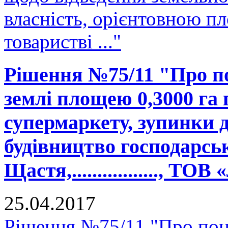
власність, орієнтовною п
товаристві ..."
Рішення №75/11 "Про п
землі площею 0,3000 га 
супермаркету, зупинки 
будівництво господарськ
Щастя,................., ТО
25.04.2017
Рішення №75/11 "Про пон