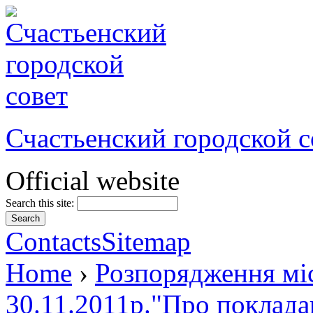
Счастьенский городской с
Official website
Search this site:
Contacts
Sitemap
Home
›
Розпорядження міс
30.11.2011р."Про поклада