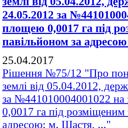
землі від 05.04.2012, де
24.05.2012 за №44101000
площею 0,0017 га під р
павільйоном за адресою:
25.04.2017
Рішення №75/12 "Про пон
землі від 05.04.2012, держ
за №441010004001022 на 
0,0017 га під розміщеним
адресою: м. Щастя, ..."