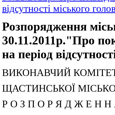
відсутності міського голо
Розпорядження місь
30.11.2011р."Про п
на період відсутност
ВИКОНАВЧИЙ КОМІТЕ
ЩАСТИНСЬКОЇ МІСЬКО
Р О З П О Р Я Д Ж Е Н Н