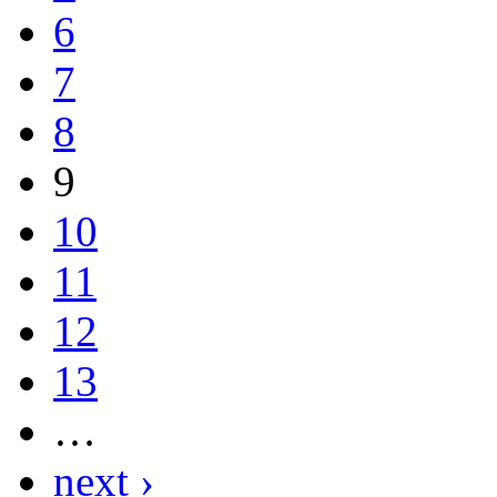
6
7
8
9
10
11
12
13
…
next ›