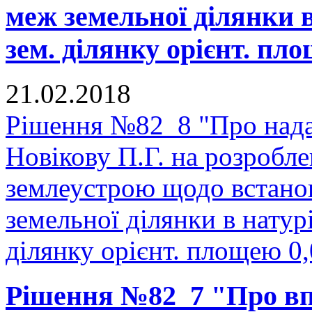
меж земельної ділянки в
зем. ділянку орієнт. пло
21.02.2018
Рішення №82_8 "Про нада
Новікову П.Г. на розробле
землеустрою щодо встано
земельної ділянки в натурі
ділянку орієнт. площею 0,
Рішення №82_7 "Про в