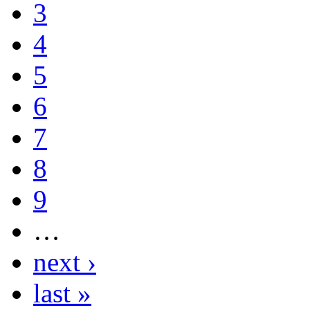
3
4
5
6
7
8
9
…
next ›
last »