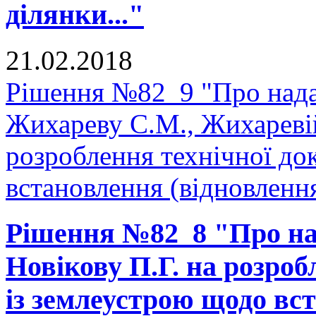
ділянки..."
21.02.2018
Рішення №82_9 "Про нада
Жихареву С.М., Жихаревій
розроблення технічної до
встановлення (відновлення
Рішення №82_8 "Про на
Новікову П.Г. на розроб
із землеустрою щодо вс