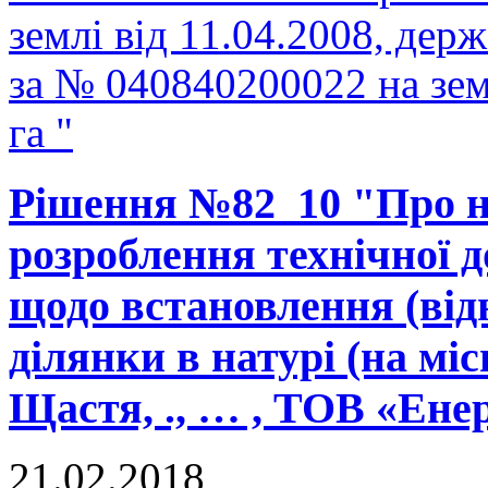
землі від 11.04.2008, держ
за № 040840200022 на зе
га "
Рішення №82_10 "Про н
розроблення технічної д
щодо встановлення (від
ділянки в натурі (на міс
Щастя, ., … , ТОВ «Ене
21.02.2018