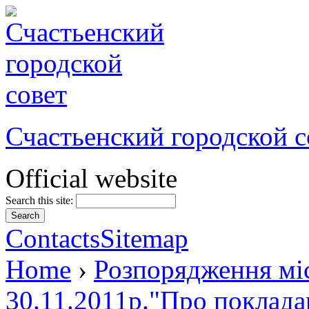
Счастьенский городской с
Official website
Search this site:
Contacts
Sitemap
Home
›
Розпорядження міс
30.11.2011р."Про поклада