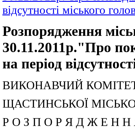
відсутності міського голо
Розпорядження місь
30.11.2011р."Про п
на період відсутност
ВИКОНАВЧИЙ КОМІТЕ
ЩАСТИНСЬКОЇ МІСЬКО
Р О З П О Р Я Д Ж Е Н Н