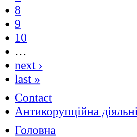
8
9
10
…
next ›
last »
Contact
Антикорупційна діяльн
Головна