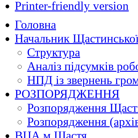
Printer-friendly version
Головна
Начальник Щастинської
Структура
Аналіз підсумків роб
НПД із звернень гро
РОЗПОРЯДЖЕННЯ
Розпорядження Щасти
Розпорядження (архі
ВЦА м.Щастя