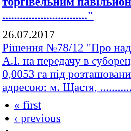
торгівельним павільйон
............................."
26.07.2017
Рішення №78/12 "Про на
А.І. на передачу в субор
0,0053 га під розташован
адресою: м. Щастя, ..............
« first
‹ previous