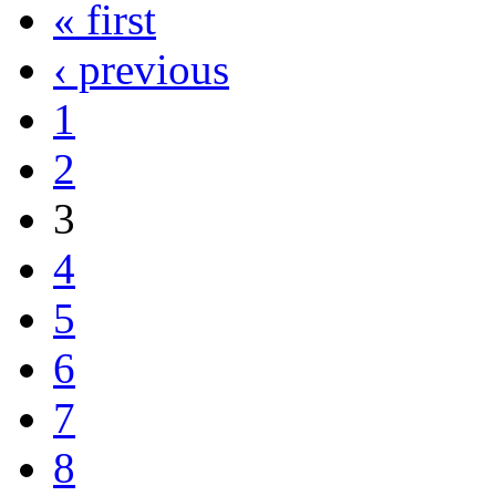
« first
‹ previous
1
2
3
4
5
6
7
8