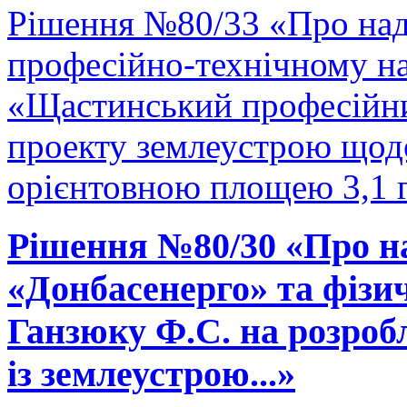
Рішення №80/33 «Про на
професійно-технічному н
«Щастинський професійни
проекту землеустрою щодо
орієнтовною площею 3,1 га
Рішення №80/30 «Про н
«Донбасенерго» та фізи
Ганзюку Ф.С. на розроб
із землеустрою...»