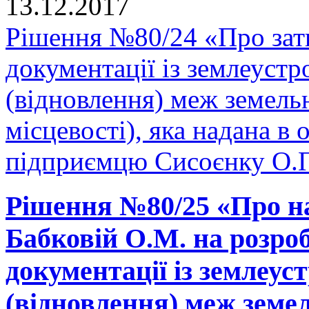
13.12.2017
Рішення №80/24 «Про зат
документації із землеуст
(відновлення) меж земельн
місцевості), яка надана в 
підприємцю Сисоєнку О.П
Рішення №80/25 «Про н
Бабковій О.М. на розро
документації із землеу
(відновлення) меж земел