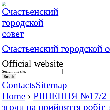
Счастьенский городской с
Official website
Search this site:
Contacts
Sitemap
Home
›
РІШЕННЯ №17/2 ві
згоди на прийняття робіт