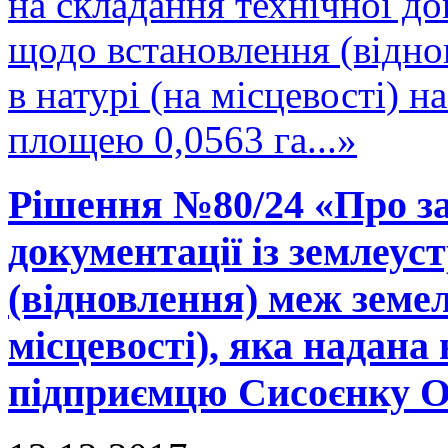
на складання технічної до
щодо встановлення (відно
в натурі (на місцевості) 
площею 0,0563 га...»
Рішення №80/24 «Про за
документації із землеу
(відновлення) меж земел
місцевості), яка надана 
підприємцю Сисоєнку О.