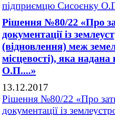
підприємцю Сисоєнку О.П.
Рішення №80/22 «Про за
документації із землеу
(відновлення) меж земел
місцевості), яка надана 
О.П....»
13.12.2017
Рішення №80/22 «Про зат
документації із землеуст