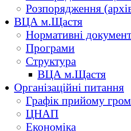
Розпорядження (архі
ВЦА м.Щастя
Нормативні докумен
Програми
Структура
ВЦА м.Щастя
Організаційні питання
Графік прийому гро
ЦНАП
Економіка