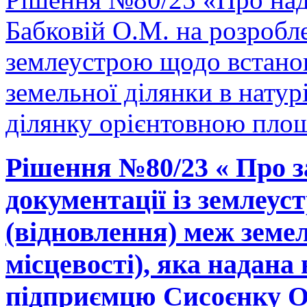
Бабковій О.М. на розробле
землеустрою щодо встано
земельної ділянки в натурі
ділянку орієнтовною площ
Рішення №80/23 « Про з
документації із землеу
(відновлення) меж земел
місцевості), яка надана 
підприємцю Сисоєнку О.П