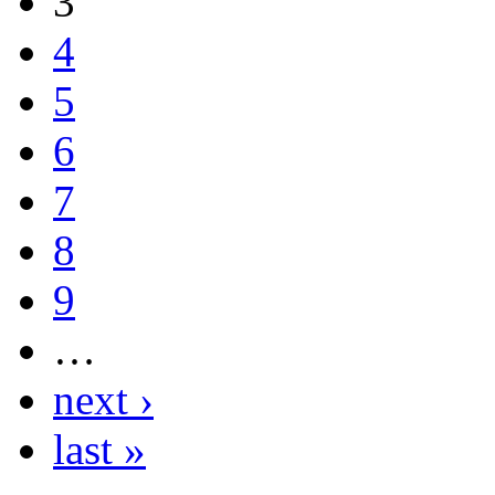
3
4
5
6
7
8
9
…
next ›
last »