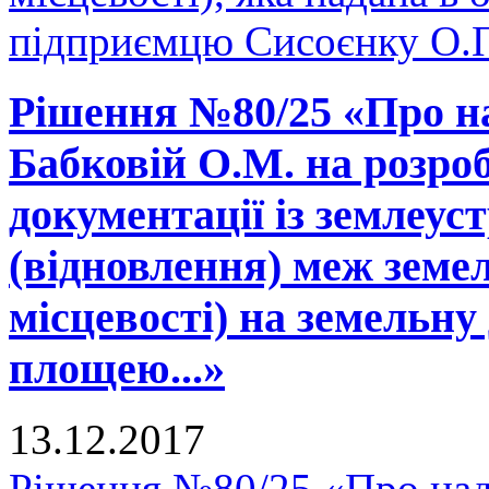
підприємцю Сисоєнку О.П
Рішення №80/25 «Про н
Бабковій О.М. на розро
документації із землеу
(відновлення) меж земел
місцевості) на земельну
площею...»
13.12.2017
Рішення №80/25 «Про над