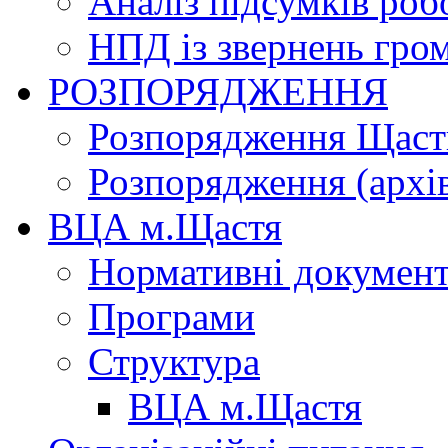
Аналіз підсумків роб
НПД із звернень гро
РОЗПОРЯДЖЕННЯ
Розпорядження Щасти
Розпорядження (архі
ВЦА м.Щастя
Нормативні докумен
Програми
Структура
ВЦА м.Щастя