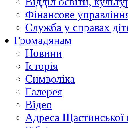
Відділ освіти, культ
Фінансове управлін
Служба у справах діт
Громадянам
Новини
Історія
Символіка
Галерея
Відео
Адреса Щастинської 