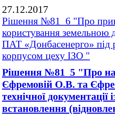
27.12.2017
Рішення №81_6 "Про прип
користування земельною 
ПАТ «Донбасенерго» під
корпусом цеху ІЗО "
Рішення №81_5 "Про на
Єфремовій О.В. та Єфре
технічної документації 
встановлення (відновле