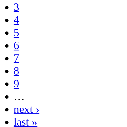
3
4
5
6
7
8
9
…
next ›
last »