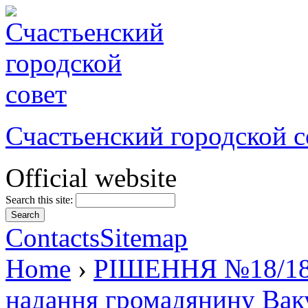
Счастьенский городской с
Official website
Search this site:
Contacts
Sitemap
Home
›
РІШЕННЯ №18/18 в
надання громадянину Ваку