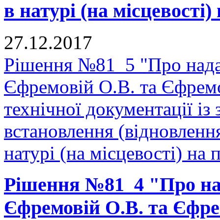
в натурі (на місцевості) 
27.12.2017
Рішення №81_5 "Про нада
Єфремовій О.В. та Єфрем
технічної документації і
встановлення (відновленн
натурі (на місцевості) на п
Рішення №81_4 "Про на
Єфремовій О.В. та Єфре