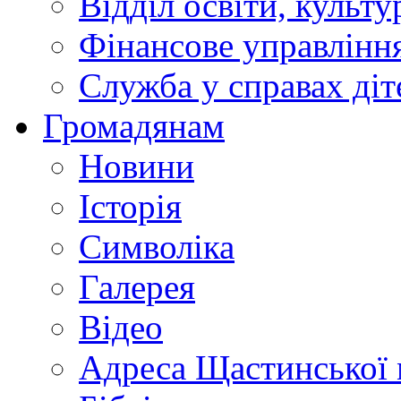
Відділ освіти, культ
Фінансове управлін
Служба у справах діт
Громадянам
Новини
Історія
Символіка
Галерея
Відео
Адреса Щастинської 