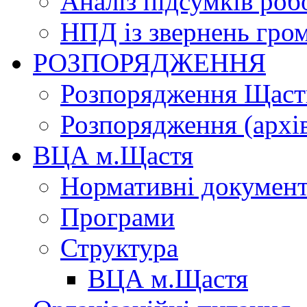
Аналіз підсумків роб
НПД із звернень гро
РОЗПОРЯДЖЕННЯ
Розпорядження Щасти
Розпорядження (архі
ВЦА м.Щастя
Нормативні докумен
Програми
Структура
ВЦА м.Щастя