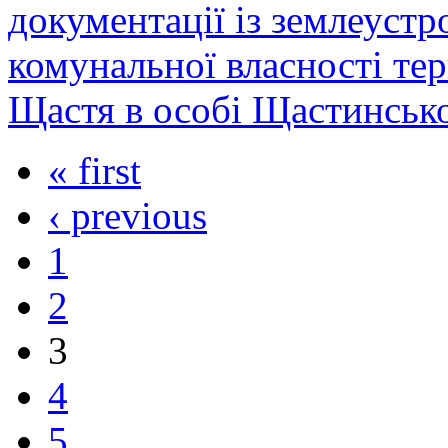
документації із землеустр
комунальної власності тер
Щастя в особі Щастинської
« first
‹ previous
1
2
3
4
5