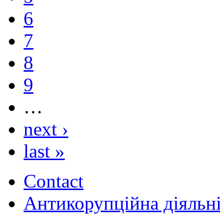
6
7
8
9
…
next ›
last »
Contact
Антикорупційна діяльн