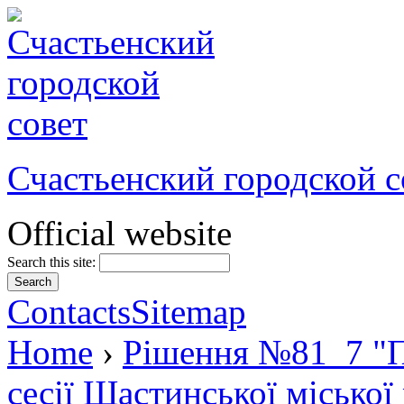
Счастьенский городской с
Official website
Search this site:
Contacts
Sitemap
Home
›
Рішення №81_7 "П
сесії Щастинської міської