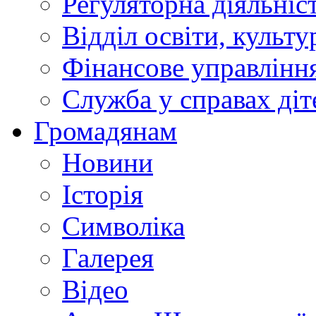
Регуляторна діяльніс
Відділ освіти, культ
Фінансове управлін
Служба у справах діт
Громадянам
Новини
Історія
Символіка
Галерея
Відео