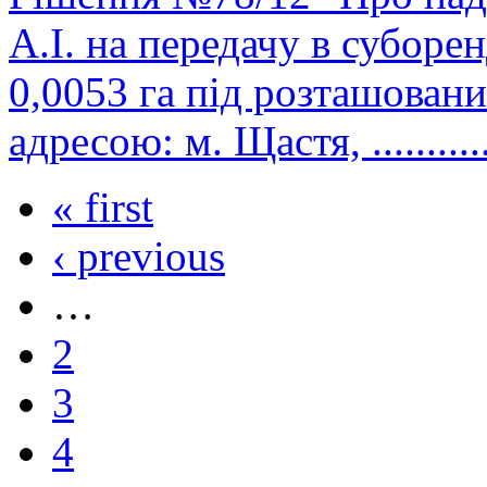
А.І. на передачу в субор
0,0053 га під розташован
адресою: м. Щастя, ..............
« first
‹ previous
…
2
3
4