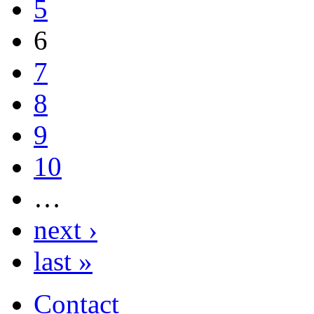
5
6
7
8
9
10
…
next ›
last »
Contact