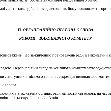
ормативних актів органів виконавчої влади вищого рівня.
раді , а з питань здійснення делегованих йому повноважень орга
П
. ОРГАНІЗАЦІЙНО-ПРАВОВА ОСНОВА
РОБОТИ ВИКОНАВЧОГО КОМІТЕТУ
ї повноважень . По за-кінченню повноважень ради її виконавчий 
ю радою. Персональний склад виконавчого комітету затверджуєть
и , заступників міського голови , секретаря виконавчого комітету
ий голова.
ацюючих у виконавчих органах ради на постійній основі, на час за
робничих та службових обов’язків.