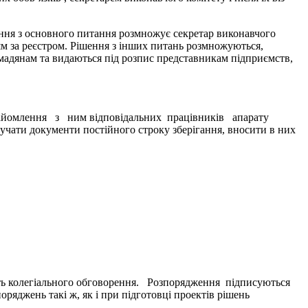
шення з основного питання розмножує секретар виконавчого
цям за реєстром. Рішення з інших питань розмножуються,
омадянам та видаються під розпис представникам підприємств,
 ознайомлення з ним відповідальних працівників апарату
учати документи постійного строку зберігання, вносити в них
ають колегіального обговорення. Розпорядження підписуються
ряджень такі ж, як і при підготовці проектів рішень