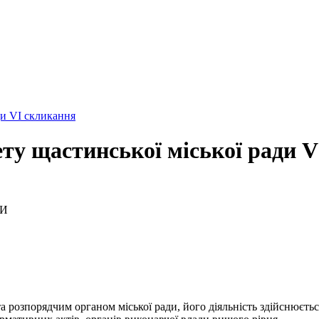
ди VI скликання
ту щастинської міської ради 
ДИ
а розпорядчим органом міської ради, його діяльність здійснюєтьс