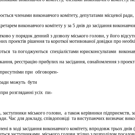
юється членами виконавчого комітету, депутатами місцевої ради,
етарем виконавчого комітету у за 5 днів до засідання виконавчо
ково у порядок денний з дозволу міського голови, у його відсутн
их проектів рішення та короткої мотивованої довідки про необхі
ться та погоджуються спеціалістами юрисконсультами виконавч
кання, реєстрацію прибулих на засідання, ознайомлення з проект
и присутніми при обговорен-
 ради можуть бути
при розгляданні усіх пи-
 заступники міського голови, а також керівники підприємств, зак
ди. Час для докладу, співдоповіді та виступаючих визначає вико
лені в ході засідання виконавчого комітету, впродовж трьох дні
ься заступниками міського голови згідно з розподілом посадових 