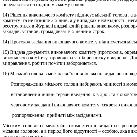
передаються на підпис міському голові.
14) Рішення виконавчого комітету підписує міський голова , а 
комітету та не пізніше 3-х днів, а у випадках необхідності - 
реєструються в Журналі видачі копій рішень виконкому, розпор
закладів, установ, громадянам в 5-денний строк.
14) Протокол засідання виконавчого комітету підписується міськ
15) Видача документів виконавчого комітету (протоколів, окр
виконавчого комітету проводиться під розписку в журналі. Док
виправлення, робити помітки забороняється.
16) Міський голова в межах своїх повноважень видає розпоря
Розпорядження міського голови набирають чинності з моме
встановлений інший термін введення їх в дію , та є обов’я
черговому засіданні виконавчого комітету секретар виконав
розпорядження, прийняті між засіданнями.
Міським головою в межах його компетенції видаються розпоря
міським головою, а в період його відсутності – особою, яка ви
виконавчого комітету.