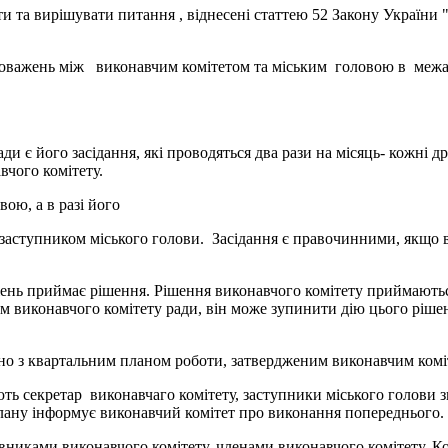
ти та вирішувати питання , віднесені статтею 52 Закону України 
новажень між виконавчим комітетом та міським головою в межа
 його засідання, які проводяться два рази на місяць- кожні дру
вчого комітету.
ою, а в разі його
заступником міського голови. Засідання є правочинними, якщо в
ь приймає рішення. Рішення виконавчого комітету приймаються н
ям виконавчого комітету ради, він може зупинити дію цього ріше
дно з квартальним планом роботи, затвердженим виконавчим коміт
секретар виконавчаго комітету, заступники міського голови згі
лану інформує виконавчий комітет про виконання попереднього.
івниками виконавчого комітету, членами виконавчого комітету. К