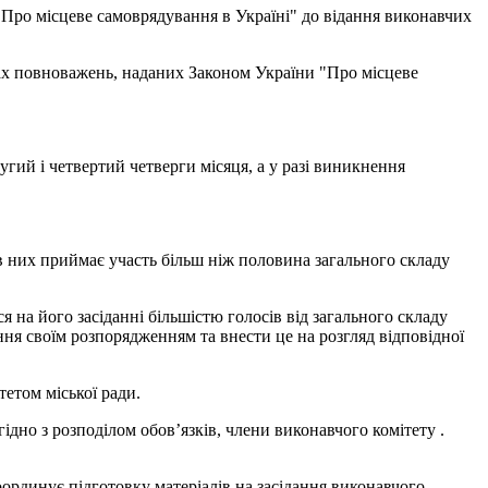
"Про місцеве самоврядування в Україні" до відання виконавчих
х повноважень, наданих Законом України "Про місцеве
гий і четвертий четверги місяця, а у разі виникнення
 них приймає участь більш ніж половина загального складу
а його засіданні більшістю голосів від загального складу
ння своїм розпорядженням та внести це на розгляд відповідної
етом міської ради.
дно з розподілом обов’язків, члени виконавчого комітету .
оординує підготовку матеріалів на засідання виконавчого