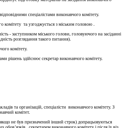
 відповідними спеціалістами виконавчого комітету.
го комітету та узгоджується з міським головою .
ість - заступником міського голови, головуючого на засіданні
дність розглядання такого питання).
ого комітету.
ами рішень здійснює секретар виконавчого комітету.
ладів та організацій, спеціалісти виконавчого комітету. З
навчий комітет.
в (якщо не був призначений інший строк) допрацьовуються
обов’язків , секретарем виконавчого комітету і після їх віз