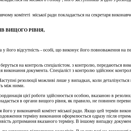
ому комітеті міської ради покладається на секретаря виконавчого
ІВ ВИЩОГО РІВНЯ,
 у його відсутність - особі, що виконує його повноваження на пе
я, беруться на контроль спеціалістом. з контролю, передаються 
я виконання документа. Спеціаліст з контролю здійснює контрол
Наступні резолюції можливі лише у випадках, коли деталізуєтьс
ть між ними.
координація цієї роботи здійснюється особою, вказаною в резолю
надається в органи вищого рівня, як правило, не повинен переви
 його у виконавчий комітет міської ради. Якщо цей термін вико
родовження терміну виконання оформлюється одразу після отрима
ість дотримання вказаного терміну. В іншому випадку докумен