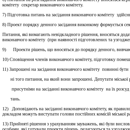
комітету секретар виконавчого комітету.
7) Підготовка питань на засідання виконавчого комітету здійсн
8) Проект порядку денного засідання виконкому формується секр
Питання, які вимагають невідкладного рішення, вносяться додат
виконавчого комітету (при наявності підготовлених та узгоджен
9) Проекти рішень, що вносяться до порядку денного, вивчаю
10) Сповіщення членів виконавчого комітету, підготовку помеш
11) Запрошені на засідання виконавчого комітету повинні бут
ні того питання, на який вони запрошені. Депутати міської
присутніми на засіданні виконавчого комітету на їх розсуд 
тань.
12) Доповідають на засіданні виконавчого комітету, як правило,
докладом можуть виступати голови постійних комісій міської ра
13) Прийняті рішення з урахуванням зауважень, які були вислов
особами, які готували проекти рішень, редагуються та узгоджуют