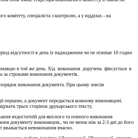
 комітету, спеціаліста з контролю, а у відділах - на
ріод відсутності в день їх надходження чи не пізніше 10 годин
виконавцю в той же день. Хід виконання доручень фіксується в
ь за строками виконання документів.
я порядок виконання документа. При цьому зовсім
ції першою, а документ передається кожному виконавцеві.
щувати трьох сторінок друкарського тексту.
нання недостатній для якісного та повного виконання
ння документу виконавцем., чи не менш ніж за 2-3 дні до його
т вважається невиконаним вчасно.