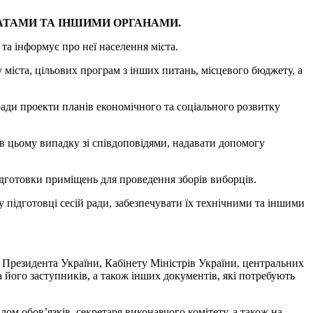
АТАМИ ТА ІНШИМИ ОРГАНАМИ.
 та інформує про неї населення міста.
 міста, цільових програм з інших питань, місцевого бюджету, а
 ради проекти планів економічного та соціального розвитку
 в цьому випадку зі співдоповідями, надавати допомогу
ідготовки приміщень для проведення зборів виборців.
підготовці сесій ради, забезпечувати їх технічними та іншими
 Президента України, Кабінету Міністрів України, центральних
а його заступників, а також інших документів, які потребують
лом обов’язків, секретаря виконавчого комітету, а також на