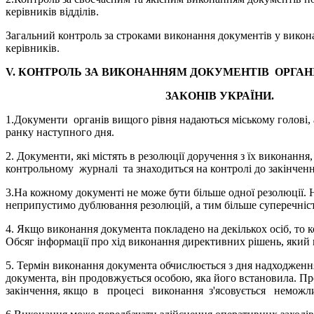
керівників відділів.
Загальний контроль за строками виконання документів у виконавч
керівників.
V. КОНТРОЛЬ ЗА ВИКОНАННЯМ ДОКУМЕНТІВ ОРГАН
ЗАКОНІВ УКРАЇНИ.
1.Документи органів вищого рівня надаються міському голові, а
ранку наступного дня.
2. Документи, які містять в резолюції доручення з їх виконанн
контрольному журналі та знаходиться на контролі до закінченн
3.На кожному документі не може бути більше одної резолюції. 
неприпустимо дублювання резолюцій, а тим більше суперечніс
4. Якщо виконання документа покладено на декількох осіб, то 
Обсяг інформації про хід виконання директивних рішень, який 
5. Термін виконання документа обчислюється з дня надходження
документа, він продовжується особою, яка його встановила. П
закінчення, якщо в процесі виконання з'ясовується неможлив