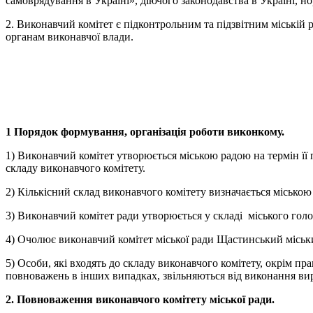
самоврядування в Україні», діючого законодавства в Україні, н
2. Виконавчий комітет є підконтрольним та підзвітним міській 
органам виконавчої влади.
1 Порядок формування, організація роботи виконкому.
1) Виконавчий комітет утворюється міською радою на термін ї
складу виконавчого комітету.
2) Кількісний склад виконавчого комітету визначається місько
3) Виконавчий комітет ради утворюється у складі міського голов
4) Очолює виконавчий комітет міської ради Щастинський міськ
5) Особи, які входять до складу виконавчого комітету, окрім пр
повноважень в інших випадках, звільняються від виконання ви
2. Повноваження виконавчого комітету міської ради.