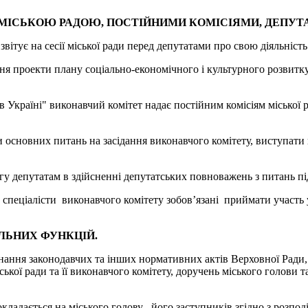
 МІСЬКОЮ РАДОЮ, ПОСТІЙНИМИ КОМІСІЯМИ, ДЕПУТ
вітує на сесії міської ради перед депутатами про свою діяльність
ня проекти плану соціально-економічного і культурного розвитку
 в Україні" виконавчий комітет надає постійним комісіям міської
ки основних питань на засідання виконавчого комітету, виступати
гу депутатам в здійсненні депутатських повноважень з питань п
пеціалісти виконавчого комітету зобов’язані приймати участь у 
ЛЬНИХ ФУНКЦІЙ.
онання законодавчих та інших нормативних актів Верховної Ради,
ької ради та її виконавчого комітету, доручень міського голови т
адається на міського голову , його заступників згідно з розподі