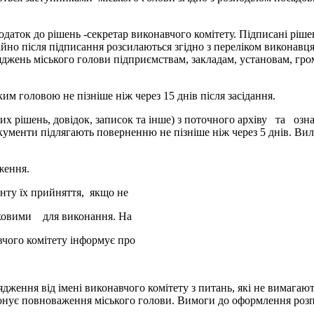
додаток до рішень -секретар виконавчого комітету. Підписані рі
негайно після підписання розсилаються згідно з переліком виконав
яджень міського голови підприємствам, закладам, установам, гр
им головою не пізніше ніж через 15 днів після засідання.
емих рішень, довідок, записок та інше) з поточного архіву та
ументи підлягають поверненню не пізніше ніж через 5 днів. Вил
дження.
нту їх прийняття, якщо не
зковими для виконання. На
чого комітету інформує про
дження від імені виконавчого комітету з питань, які не вимаг
конує повноваження міського голови. Вимоги до оформлення розпо