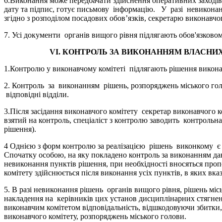
6.Виконання може передбачати здійснення оперативних заходів 
дату та підпис, готує письмову інформацію. У разі невиконанн
згідно з розподілом посадових обов’язків, секретарю виконавчог
7. Усі документи органів вищого рівня підлягають обов'язково
VI. КОНТРОЛЬ ЗА ВИКОНАННЯМ ВЛАСНИХ
1.Контролю у виконавчому комітеті підлягають рішення виконав
2. Контроль за виконанням рішень, розпоряджень міського голо
відповідні відділи.
3.Після засідання виконавчого комітету секретар виконавчого 
взятий на контроль, спеціаліст з контролю заводить контрольна
рішення).
4 Однією з форм контролю за реалізацією рішень виконкому є "
Спочатку особою, на яку покладено контроль за виконанням дан
невиконання пунктів рішення, при необхідності вносяться проп
комітету здійснюється після виконання усіх пунктів, в яких вк
5. В разі невиконання рішень органів вищого рівня, рішень міс
накладення на керівників цих установ дисциплінарних стягнень,
виконавчим комітетом відповідальність, відшкодовуючи збитки,
виконавчого комітету, розпоряджень міського голови.