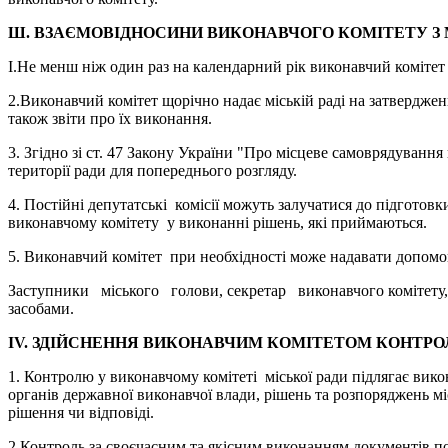
Ш. ВЗАЄМОВІДНОСИНИ ВИКОНАВЧОГО КОМІТЕТУ З
І.Не менш ніж один раз на календарний рік виконавчий комітет з
2.Виконавчий комітет щорічно надає міській раді на затверджен
також звіти про їх виконання.
3. Згідно зі ст. 47 Закону України "Про місцеве самоврядування
території ради для попереднього розгляду.
4. Постійні депутатські комісії можуть залучатися до підготов
виконавчому комітету у виконанні рішень, які приймаються.
5. Виконавчий комітет при необхідності може надавати допомо
Заступники міського голови, секретар виконавчого комітету, с
засобами.
IV. ЗДІЙСНЕННЯ ВИКОНАВЧИМ КОМІТЕТОМ КОНТРО
1. Контролю у виконавчому комітеті міської ради підлягає вик
органів державної виконавчої влади, рішень та розпоряджень міс
рішення чи відповіді.
2.Контроль за своєчасним та якісним виконанням документів покл