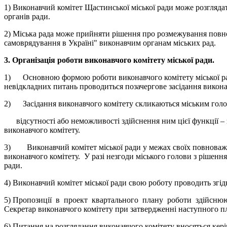
1) Виконавчий комітет Щастинської міської ради може розгляда
органів ради.
2) Міська рада може прийняти рішення про розмежування пов
самоврядування в Україні" виконавчим органам міських рад.
3. Організація роботи виконавчого комітету міської ради.
1) Основною формою роботи виконавчого комітету міської ради є
невідкладних питань проводиться позачергове засідання викона
2) Засідання виконавчого комітету скликаються міським голов
відсутності або неможливості здійснення ним цієї функції – 
виконавчого комітету.
3) Виконавчий комітет міської ради у межах своїх повноважен
виконавчого комітету. У разі незгоди міського голови з рішенн
ради.
4) Виконавчий комітет міської ради свою роботу проводить згі
5) Пропозиції в проект квартального плану роботи здійснюють 
Секретар виконавчого комітету при затвердженні наступного п
6) Питання на розглядання виконавчого комітету вносяться кер