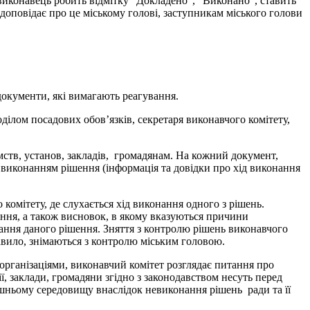
виконавець робить відмітку "Докладено", "Виконано", ставить
доповідає про це міському голові, заступникам міського голови
документи, які вимагають реагування.
ілом посадових обов’язків, секретаря виконавчого комітету,
мств, установ, закладів, громадянам. На кожний документ,
з виконанням рішення (інформація та довідки про хід виконання
омітету, де слухається хід виконання одного з рішень.
ення, а також висновок, в якому вказуються причини
нання даного рішення. Зняття з контролю рішень виконавчого
равило, знімаються з контролю міським головою.
 організаціями, виконавчий комітет розглядає питання про
, заклади, громадяни згідно з законодавством несуть перед
ишньому середовищу внаслідок невиконання рішень ради та її