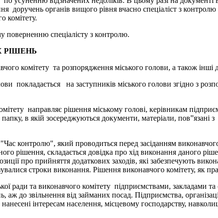
по усуненню відзначених недоліків. В цьому разі на документі 
я доручень органів вищого рівня вчасно спеціаліст з контролю 
о комітету.
му поверненню спеціалісту з контролю.
 РІШЕНЬ
чого комітету та розпорядження міського голови, а також інші 
ви покладається на заступників міського голови згідно з розпод
комітету направляє рішення міському голові, керівникам підприє
 папку, в якій зосереджуються документи, матеріали, пов”язані 
Час контролю", який проводиться перед засіданням виконавчого к
ого рішення, складається довідка про хід виконання даного ріш
озиції про прийняття додаткових заходів, які забезпечують вико
азувалися строки виконання. Рішення виконавчого комітету, як п
ької ради та виконавчого комітету підприємствами, закладами та
 аж до звільнення від займаних посад. Підприємства, організації
 нанесені інтересам населення, місцевому господарству, навкол