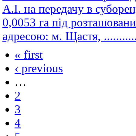
А.І. на передачу в субор
0,0053 га під розташован
адресою: м. Щастя, ..............
« first
‹ previous
…
2
3
4