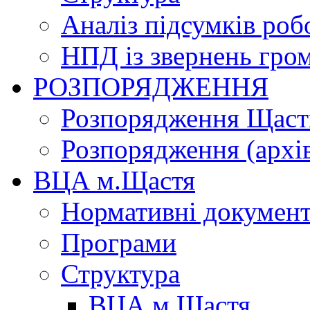
Аналіз підсумків роб
НПД із звернень гро
РОЗПОРЯДЖЕННЯ
Розпорядження Щасти
Розпорядження (архі
ВЦА м.Щастя
Нормативні докумен
Програми
Структура
ВЦА м.Щастя