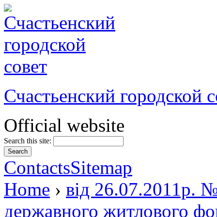
Счастьенский городской с
Official website
Search this site:
Contacts
Sitemap
Home
›
від 26.07.2011р. 
державного житлового фон