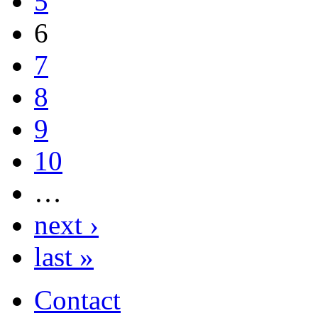
5
6
7
8
9
10
…
next ›
last »
Contact