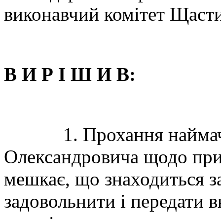
виконавчий комітет Щасти
В И Р І Ш И В:
1. Прохання наймача 
Олександровича щодо прив
мешкає, що знаходиться
задовольнити і передати в