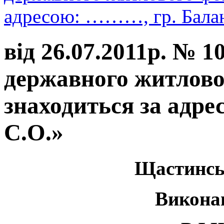
адресою: ………, гр. Балан
від 26.07.2011р. № 
державного житлово
знаходиться за адр
С.О.»
Щастинсь
Викона