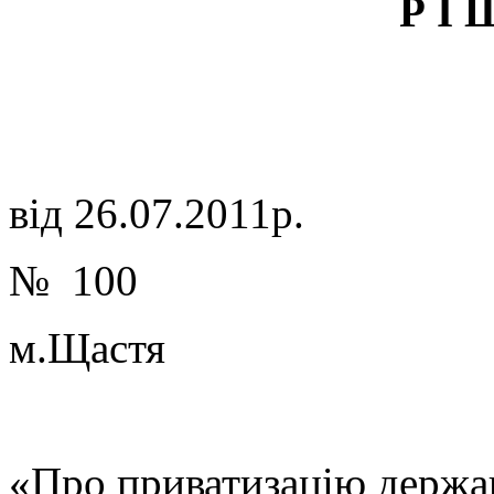
Р І 
від 26.07.2011р.
№ 100
м.Щастя
«Про приватизацію держа