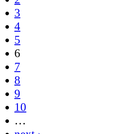
3
4
5
6
7
8
9
10
…
next ›