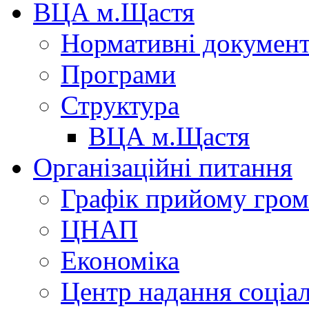
ВЦА м.Щастя
Нормативні докумен
Програми
Структура
ВЦА м.Щастя
Організаційні питання
Графік прийому гро
ЦНАП
Економіка
Центр надання соціа