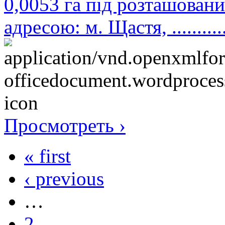
0,0053 га під розташован
адресою: м. Щастя, ..............
Просмотреть ›
« first
‹ previous
…
2