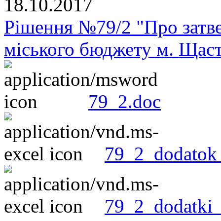
18.10.2017
Рішення №79/2 "Про затве
міського бюджету м. Щастя
79_2.doc
79_2_dodatok_
79_2_dodatki_